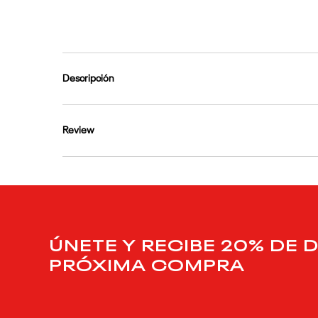
9
.
club c
10
.
reebok classics
Descripción
Review
ÚNETE Y RECIBE 20% DE 
PRÓXIMA COMPRA