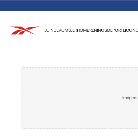
LO NUEVO
MUJER
HOMBRE
NIÑOS
DEPORTE
ÍCON
TÉRMINOS MÁS BUSCADOS
1
.
tenis hombre
2
.
tenis mujer
3
.
tenis reebok classics
4
.
américa
5
.
once caldas
Imágene
6
.
fútbol
7
.
américa cali
8
.
camisetas