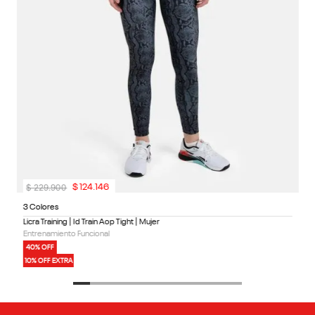
$
229
.
900
$
124
.
146
3 Colores
Licra Training | Id Train Aop Tight | Mujer
Entrenamiento Funcional
40% OFF
10% OFF EXTRA