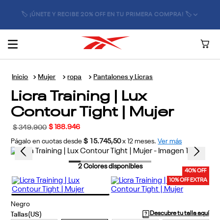
🏷️ ¡ÚNETE Y RECIBE 20% OFF EN TU PRIMERA COMPRA! 🏷️
Mujer
ropa
Pantalones y Licras
Licra Training | Lux
Contour Tight | Mujer
$
188
.
946
$
349
.
900
Págalo en cuotas desde
$ 15.745,50
x
12
meses.
Ver más
2
Colores disponibles
40% OFF
10% OFF EXTRA
Negro
Descubre tu talla aquí