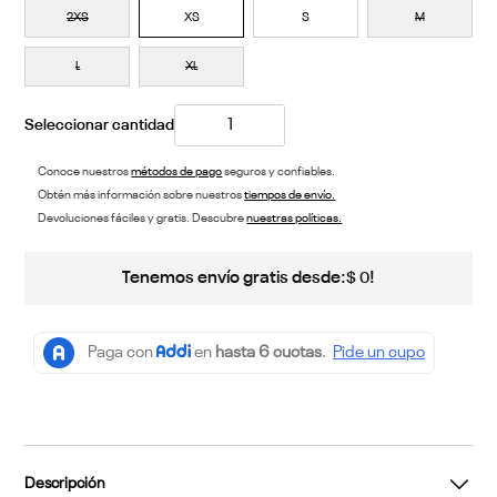
2XS
XS
S
M
L
XL
Conoce nuestros
métodos de pago
seguros y confiables.
Obtén más información sobre nuestros
tiempos de envío.
Devoluciones fáciles y gratis. Descubre
nuestras políticas.
Tenemos envío gratis desde:
!
$
0
Descripción