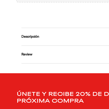
9
.
reebok classics
10
.
club c
Descripción
Review
ÚNETE Y RECIBE 20% DE 
PRÓXIMA COMPRA