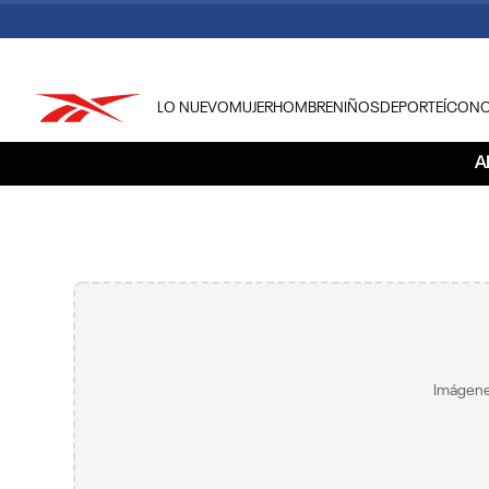
LO NUEVO
MUJER
HOMBRE
NIÑOS
DEPORTE
ÍCON
TÉRMINOS MÁS BUSCADOS
A
1
.
tenis hombre
2
.
tenis mujer
3
.
tenis reebok classics
4
.
américa
5
.
once caldas
6
.
fútbol
Imágene
7
.
américa cali
8
.
camisetas