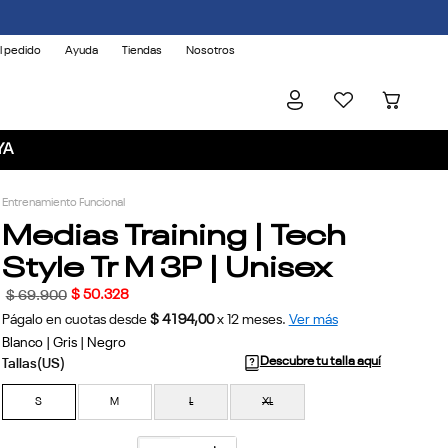
l pedido
Ayuda
Tiendas
Nosotros
YA
Entrenamiento Funcional
Medias Training | Tech
Style Tr M 3P | Unisex
$
50
.
328
$
69
.
900
Págalo en cuotas desde
$ 4194,00
x
12
meses.
Ver más
Blanco | Gris | Negro
Descubre tu talla aquí
S
M
L
XL