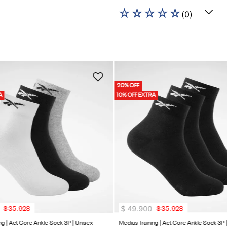
☆
☆
☆
☆
☆
(
0
)
20% OFF
A
10% OFF EXTRA
$
49
.
900
$
35
.
928
$
35
.
928
ng | Act Core Ankle Sock 3P | Unisex
Medias Training | Act Core Ankle Sock 3P 