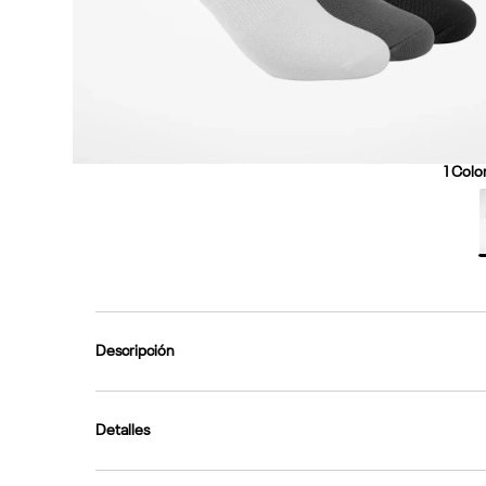
9
.
reebok classics
10
.
club c
1
Color
Descripción
Detalles