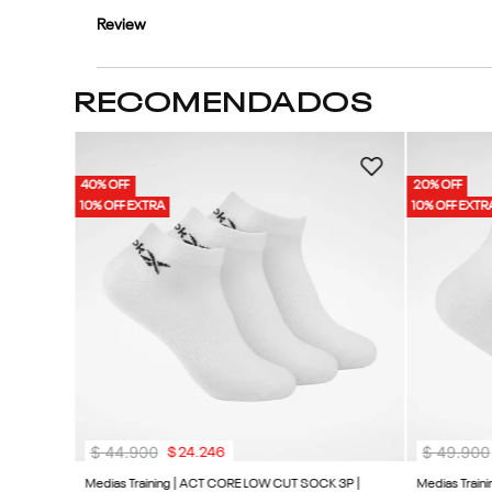
Review
RECOMENDADOS
40% OFF
20% OFF
10% OFF EXTRA
10% OFF EXTR
$
44
.
900
$
49
.
900
$
24
.
246
Medias Training | ACT CORE LOW CUT SOCK 3P |
Medias Traini