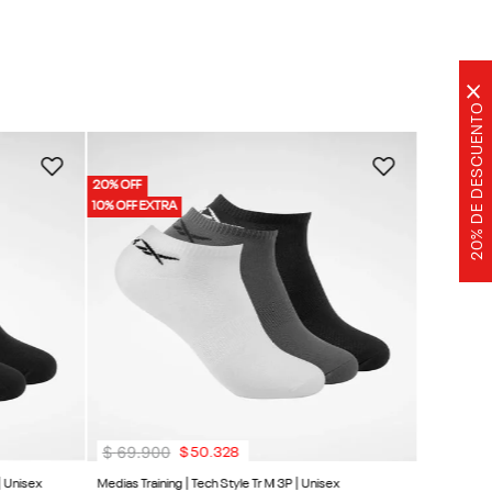
×
20% DE DESCUENTO
$
49
.
9
Medias Trai
20% OFF
20% OFF
Entrenamie
10% OFF EXTRA
10% OFF EX
20% OFF
10% OFF 
$
69
.
900
$
50
.
328
| Unisex
Medias Training | Tech Style Tr M 3P | Unisex