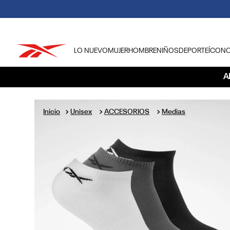
LO NUEVO
MUJER
HOMBRE
NIÑOS
DEPORTE
ÍCON
TÉRMINOS MÁS BUSCADOS
A
1
.
tenis hombre
2
.
tenis mujer
Unisex
ACCESORIOS
Medias
3
.
tenis reebok classics
4
.
américa
5
.
once caldas
6
.
fútbol
7
.
américa cali
8
.
camisetas