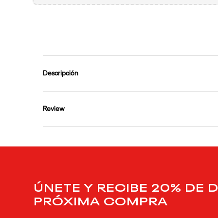
9
.
club c
10
.
reebok classics
Descripción
Review
ÚNETE Y RECIBE 20% DE 
PRÓXIMA COMPRA