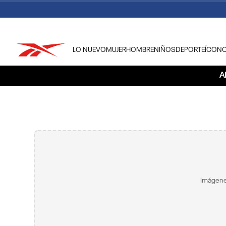
LO NUEVO
MUJER
HOMBRE
NIÑOS
DEPORTE
ÍCON
TÉRMINOS MÁS BUSCADOS
A
1
.
tenis hombre
2
.
tenis mujer
3
.
tenis reebok classics
4
.
américa
5
.
once caldas
6
.
fútbol
Imágene
7
.
américa cali
8
.
camisetas