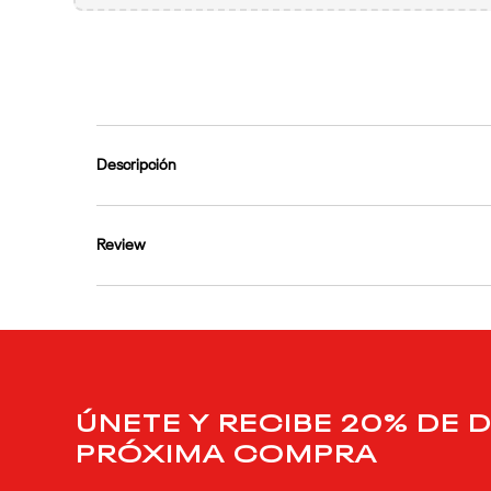
9
.
club c
10
.
reebok classics
Descripción
Review
ÚNETE Y RECIBE 20% DE 
PRÓXIMA COMPRA