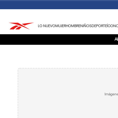
LO NUEVO
MUJER
HOMBRE
NIÑOS
DEPORTE
ÍCON
TÉRMINOS MÁS BUSCADOS
A
1
.
tenis hombre
2
.
tenis mujer
3
.
tenis reebok classics
4
.
américa
5
.
once caldas
6
.
fútbol
Imágene
7
.
américa cali
8
.
camisetas