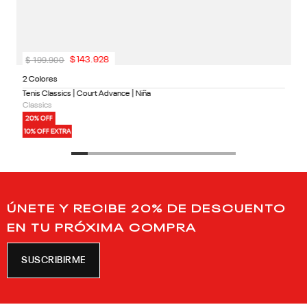
$
199
.
900
$
143
.
928
2 Colores
Tenis Classics | Court Advance | Niña
Classics
20% OFF
10% OFF EXTRA
ÚNETE Y RECIBE 20% DE DESCUENTO
EN TU PRÓXIMA COMPRA
SUSCRIBIRME