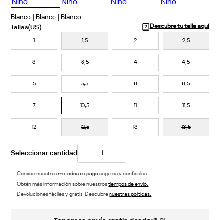
Blanco | Blanco | Blanco
Descubre tu talla aquí
1
1,5
2
2,5
3
3,5
4
4,5
5
5,5
6
6,5
7
10,5
11
11,5
12
12,5
13
13,5
Conoce nuestros
métodos de pago
seguros y confiables.
Obtén más información sobre nuestros
tiempos de envío.
Devoluciones fáciles y gratis. Descubre
nuestras políticas.