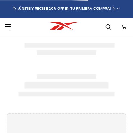
🏷️ ¡ÚNETE Y RECIBE 20% OFF EN TU PRIMERA COMPRA! 🏷️