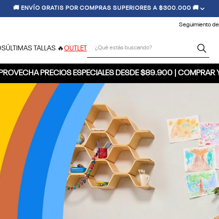
🏷️ ¡ÚNETE Y RECIBE 20% OFF EN TU PRIMERA COMPRA! 🏷️
Seguimiento de
¿Qué estás buscando?
OS
ÚLTIMAS TALLAS 🔥
OUTLET
PROVECHA PRECIOS ESPECIALES DESDE $89.900 | COMPRAR 