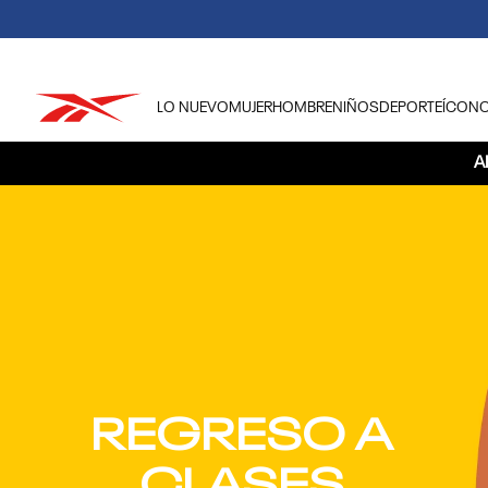
LO NUEVO
MUJER
HOMBRE
NIÑOS
DEPORTE
ÍCON
TÉRMINOS MÁS BUSCADOS
A
1
.
tenis hombre
2
.
tenis mujer
3
.
tenis reebok classics
4
.
américa
5
.
once caldas
6
.
fútbol
7
.
américa cali
8
.
camisetas