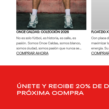
ONCE CALDAS: COLECCIÓN 2026
FLOATZIG 
No es solo fútbol, es historia, es calle, es
Con placa d
pasión. Somos Once Caldas, somos blanco,
maximizar la
somos ciudad, somos pasión que nunca se
energía. Su
COMPRAR AHORA
COMPRAR
apaga.
entrega amo
placa de ca
maximizar la
energía. Su
entrega amor
ÚNETE Y RECIBE 20% DE 
PRÓXIMA COMPRA