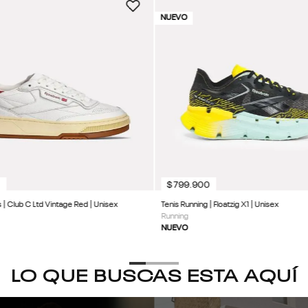
NUEVO
0
$
799
.
900
s | Club C Ltd Vintage Red | Unisex
Tenis Running | Floatzig X1 | Unisex
Running
NUEVO
LO QUE BUSCAS ESTA AQUÍ