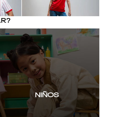
AR?
$
279
.
900
ante | Unisex
Camiseta Fútbol | América De Cali | Local | Mujer
fútbol
NUEVO
AMÉRICA DE CALI
NIÑOS