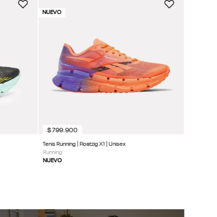
NUEVO
$
799
.
900
Tenis Running | Floatzig X1 | Unisex
Running
NUEVO