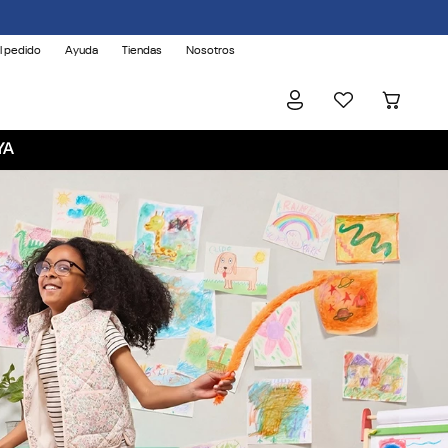
l pedido
Ayuda
Tiendas
Nosotros
YA
BORN
CLASSIC.