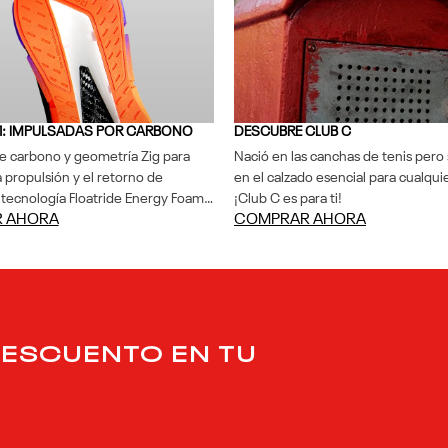
X1: IMPULSADAS POR CARBONO
DESCUBRE CLUB C
e carbono y geometría Zig para
Nació en las canchas de tenis pero 
 propulsión y el retorno de
en el calzado esencial para cualquie
 tecnología Floatride Energy Foam
¡Club C es para ti!
 AHORA
COMPRAR AHORA
rtiguación ligera y reactiva.Con
rbono y geometría Zig para
 propulsión y el retorno de
 tecnología Floatride Energy Foam
tiguación ligera y reactiva.
DESCUENTO EN TU