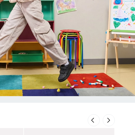
ORN FOR
LIFE.
ra de Classics y Karol G ya está aquí
DESCUBRE MÁS