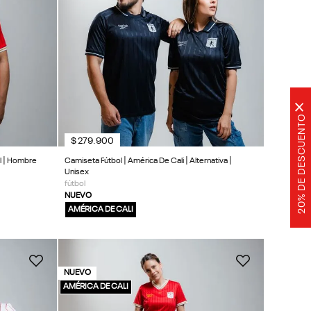
×
20% DE DESCUENTO
$
279
.
900
al | Hombre
Camiseta Fútbol | América De Cali | Alternativa |
Unisex
fútbol
NUEVO
AMÉRICA DE CALI
NUEVO
AMÉRICA DE CALI