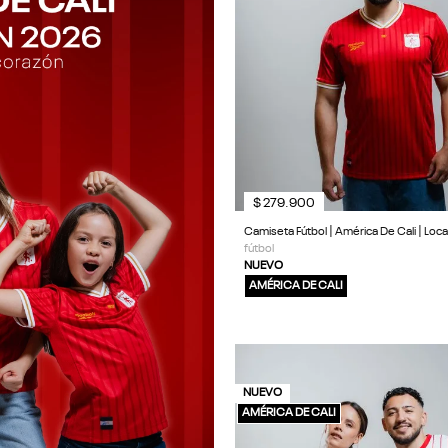
$
279
.
900
Camiseta Fútbol | América De Cali | Loc
fútbol
NUEVO
AMÉRICA DE CALI
NUEVO
AMÉRICA DE CALI