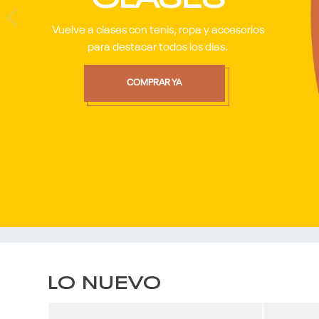
9
.
club c
10
.
reebok classics
LO NUEVO