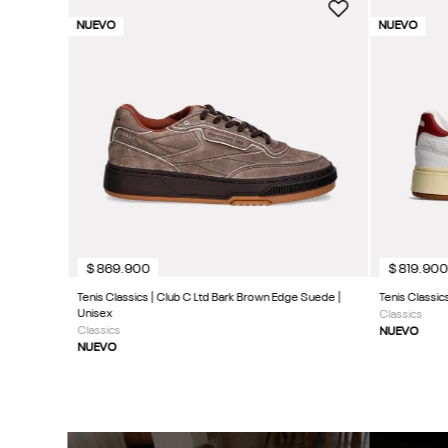
NUEVO
NUEVO
$
869
.
900
$
819
.
90
Tenis Classics | Club C Ltd Bark Brown Edge Suede |
Tenis Classic
Unisex
Classics
Classics
NUEVO
NUEVO