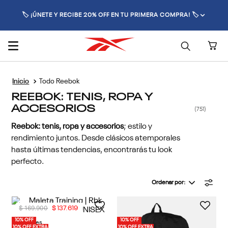
🏷️ ¡ÚNETE Y RECIBE 20% OFF EN TU PRIMERA COMPRA! 🏷️
Todo Reebok
REEBOK: TENIS, ROPA Y
ACCESORIOS
751
Reebok: tenis, ropa y accesorios
; estilo y
rendimiento juntos. Desde clásicos atemporales
hasta últimas tendencias, encontrarás tu look
perfecto.
Ordenar por
$
169
.
900
$
137
.
619
10% OFF
10% OFF
4 Colores
10% OFF EXTRA
10% OFF EXTRA