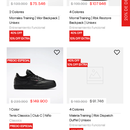
$
139
.
900
$
199
.
900
$
75
.
546
$
107
.
946
2 Colores
4 Colores
Morrales Training | Wor Backpack |
Morral Training | Rbk Restore
Unisex
Backpack | Unisex
Entrenamiento Funcional
Entrenamiento Funcional
40% OFF
40% OFF
10% OFF EXTRA
10% OFF EXTRA
PRECIO ESPECIAL
40% OFF
10% OFF EXTRA
$
239
.
900
$
169
.
900
$
149
.
900
$
91
.
746
1 Color
4 Colores
Tenis Classics | Club C | Niño
Maleta Training | Rbk Dispatch
Duffel | Unisex
Classics
Entrenamiento Funcional
PRECIO ESPECIAL