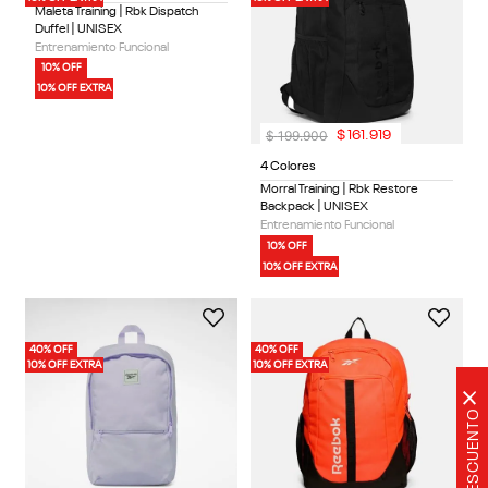
Maleta Training | Rbk Dispatch
Duffel | UNISEX
Entrenamiento Funcional
10% OFF
10% OFF EXTRA
$
199
.
900
$
161
.
919
4 Colores
Morral Training | Rbk Restore
Backpack | UNISEX
Entrenamiento Funcional
10% OFF
10% OFF EXTRA
40% OFF
40% OFF
10% OFF EXTRA
10% OFF EXTRA
×
20% DE DESCUENTO