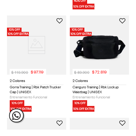
40% OFF
10% OFF EXTRA
10% OFF
10% OFF
10% OFF EXTRA
10% OFF EXTRA
$
119
.
900
$
89
.
900
$
97
.
119
$
72
.
819
2 Colores
2 Colores
Gorra Training | Rbk Patch Trucker
Canguro Training | Rbk Lockup
Cap | UNISEX
Waistbag | UNISEX
Entrenamiento Funcional
Entrenamiento Funcional
10% OFF
10% OFF
10% OFF EXTRA
10% OFF EXTRA
10% OFF
10% OFF