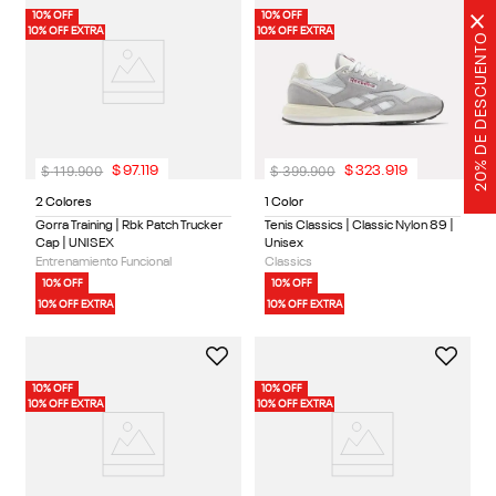
10% OFF
10% OFF
×
10% OFF EXTRA
10% OFF EXTRA
20% DE DESCUENTO
$
119
.
900
$
399
.
900
$
97
.
119
$
323
.
919
2 Colores
1 Color
Gorra Training | Rbk Patch Trucker
Tenis Classics | Classic Nylon 89 |
Cap | UNISEX
Unisex
Entrenamiento Funcional
Classics
10% OFF
10% OFF
10% OFF EXTRA
10% OFF EXTRA
10% OFF
10% OFF
10% OFF EXTRA
10% OFF EXTRA