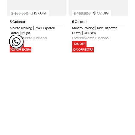
$
169
.
900
$
169
.
900
$
137
.
619
$
137
.
619
5 Colores
5 Colores
Maleta Training | Rbk Dispatch
Maleta Training | Rbk Dispatch
Duffel | Mujer
Duffel | UNISEX
Entrenamiento Funcional
Entrenamiento Funcional
10% OFF
10% OFF
10% OFF EXTRA
10% OFF EXTRA
Mostrando
20 de 457
MOSTRAR MÁS
ÚNETE Y RECIBE 20% DE DESCUENTO
EN TU PRÓXIMA COMPRA
SUSCRIBIRME