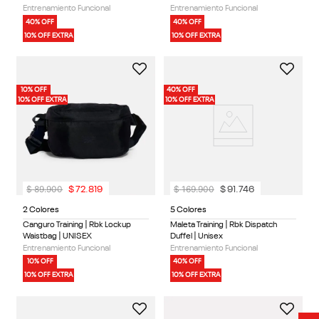
Entrenamiento Funcional
Entrenamiento Funcional
40% OFF
40% OFF
10% OFF EXTRA
10% OFF EXTRA
10% OFF
40% OFF
10% OFF EXTRA
10% OFF EXTRA
$
89
.
900
$
169
.
900
$
72
.
819
$
91
.
746
2 Colores
5 Colores
Canguro Training | Rbk Lockup
Maleta Training | Rbk Dispatch
Waistbag | UNISEX
Duffel | Unisex
Entrenamiento Funcional
Entrenamiento Funcional
10% OFF
40% OFF
10% OFF EXTRA
10% OFF EXTRA