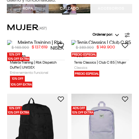
diseño y funcionalidad.
ROPA
CALZADO
ACCESORIOS
MUJER
457
Ordenar por
$
169
.
900
$
389
.
900
$
137
.
619
$
149
.
900
10% OFF
PRECIO ESPECIAL
5 Colores
1 Color
10% OFF EXTRA
Maleta Training | Rbk Dispatch
Tenis Classics | Club C 85 | Mujer
Duffel | UNISEX
Classics
Entrenamiento Funcional
PRECIO ESPECIAL
10% OFF
10% OFF EXTRA
10% OFF
40% OFF
10% OFF EXTRA
10% OFF EXTRA