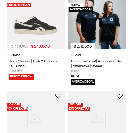
PRECIO ESPECIAL
NUEVO
AMÉRICA DE CALI
$
439
.
900
$
249
.
900
$
279
.
900
1 Color
1 Color
Tenis Classics | Club C Grounds
Camiseta Fútbol | América De Cali
Uk | Unisex
| Alternativa | Unisex
Classics
fútbol
NUEVO
PRECIO ESPECIAL
AMÉRICA DE CALI
10% OFF
10% OFF
10% OFF EXTRA
10% OFF EXTRA