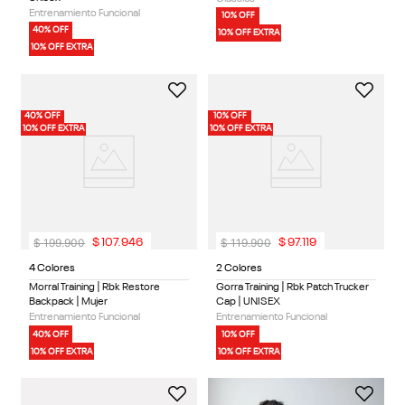
Entrenamiento Funcional
10% OFF
40% OFF
10% OFF EXTRA
10% OFF EXTRA
40% OFF
10% OFF
10% OFF EXTRA
10% OFF EXTRA
$
199
.
900
$
119
.
900
$
107
.
946
$
97
.
119
4 Colores
2 Colores
Morral Training | Rbk Restore
Gorra Training | Rbk Patch Trucker
Backpack | Mujer
Cap | UNISEX
Entrenamiento Funcional
Entrenamiento Funcional
40% OFF
10% OFF
10% OFF EXTRA
10% OFF EXTRA