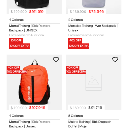
$
199
.
900
$
139
.
900
$
161
.
919
$
75
.
546
4 Colores
2 Colores
Morral Training | Rbk Restore
Morrales Training | Wor Backpack |
Backpack | UNISEX
Unisex
Entrenamiento Funcional
Entrenamiento Funcional
10% OFF
40% OFF
10% OFF EXTRA
10% OFF EXTRA
40% OFF
40% OFF
10% OFF EXTRA
10% OFF EXTRA
$
199
.
900
$
169
.
900
$
107
.
946
$
91
.
746
4 Colores
5 Colores
Morral Training | Rbk Restore
Maleta Training | Rbk Dispatch
Backpack | Unisex
Duffel | Mujer