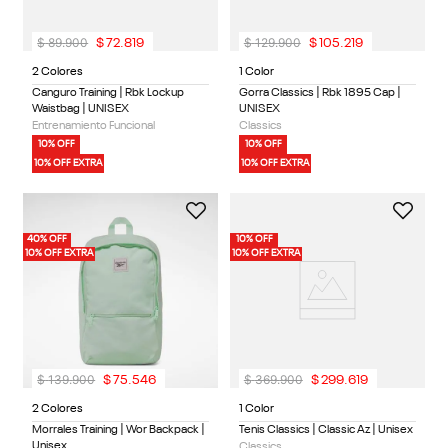
$
89
.
900
$
129
.
900
$
72
.
819
$
105
.
219
2 Colores
1 Color
Canguro Training | Rbk Lockup
Gorra Classics | Rbk 1895 Cap |
Waistbag | UNISEX
UNISEX
Entrenamiento Funcional
Classics
10% OFF
10% OFF
10% OFF EXTRA
10% OFF EXTRA
40% OFF
10% OFF
10% OFF EXTRA
10% OFF EXTRA
$
139
.
900
$
369
.
900
$
75
.
546
$
299
.
619
2 Colores
1 Color
Morrales Training | Wor Backpack |
Tenis Classics | Classic Az | Unisex
Unisex
Classics