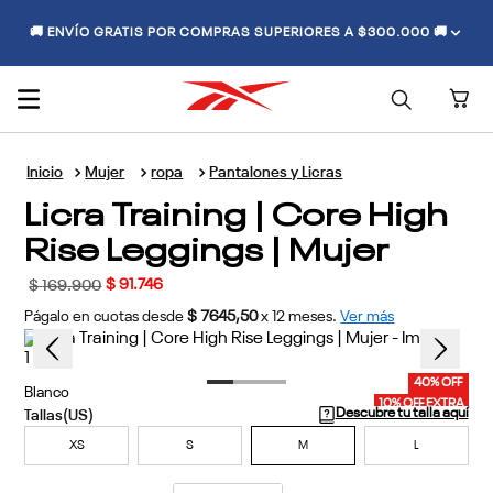
🚚 ENVÍO GRATIS POR COMPRAS SUPERIORES A $300.000 🚚
Mujer
ropa
Pantalones y Licras
Licra Training | Core High
Rise Leggings | Mujer
$
91
.
746
$
169
.
900
Págalo en cuotas desde
$ 7645,50
x
12
meses.
Ver más
40% OFF
Blanco
10% OFF EXTRA
Descubre tu talla aquí
XS
S
M
L