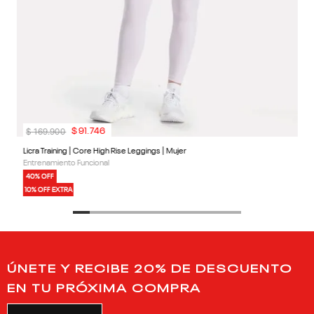
$
169
.
900
$
91
.
746
Licra Training | Core High Rise Leggings | Mujer
Entrenamiento Funcional
40% OFF
10% OFF EXTRA
ÚNETE Y RECIBE 20% DE DESCUENTO
EN TU PRÓXIMA COMPRA