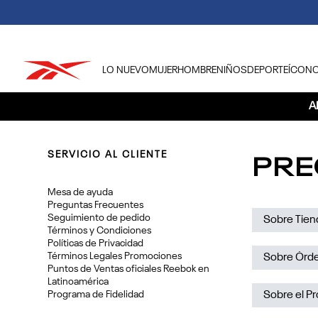
LO NUEVO
MUJER
HOMBRE
NIÑOS
DEPORTE
ÍCON
TÉRMINOS MÁS BUSCADOS
A
1
.
tenis hombre
2
.
tenis mujer
PRE
SERVICIO AL CLIENTE
3
.
tenis reebok classics
Mesa de ayuda
4
.
américa
Preguntas Frecuentes
Seguimiento de pedido
5
.
once caldas
Sobre Tie
Términos y Condiciones
6
.
fútbol
Políticas de Privacidad
¿Tengo que 
Términos Legales Promociones
Sobre Órd
7
.
américa cali
Puntos de Ventas oficiales Reebok en
No es necesa
Latinoamérica
¿Puedo real
8
.
camisetas
Programa de Fidelidad
Sobre el P
pensado rea
cuando reali