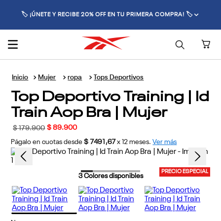
🏷️ ¡ÚNETE Y RECIBE 20% OFF EN TU PRIMERA COMPRA! 🏷️
Mujer
ropa
Tops Deportivos
Top Deportivo Training | Id
Train Aop Bra | Mujer
$
89
.
900
$
179
.
900
Págalo en cuotas desde
$ 7491,67
x
12
meses.
Ver más
PRECIO ESPECIAL
3
Colores disponibles