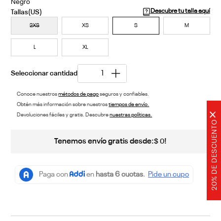
Negro
Descubre tu talla aquí
2XS
XS
S
M
L
XL
Conoce nuestros
métodos de pago
seguros y confiables.
Obtén más información sobre nuestros
tiempos de envío.
×
Devoluciones fáciles y gratis. Descubre
nuestras políticas.
20% DE DESCUENTO
Tenemos envío gratis desde:
!
$
0