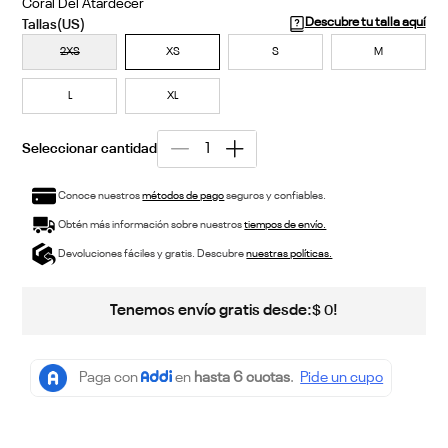
Coral Del Atardecer
Descubre tu talla aquí
2XS
XS
S
M
L
XL
Conoce nuestros
métodos de pago
seguros y confiables.
Obtén más información sobre nuestros
tiempos de envío.
Devoluciones fáciles y gratis. Descubre
nuestras políticas.
Tenemos envío gratis desde:
!
$
0