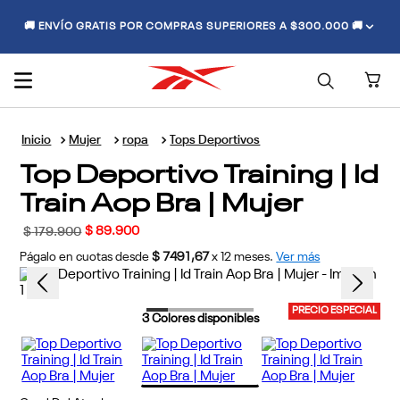
🚚 ENVÍO GRATIS POR COMPRAS SUPERIORES A $300.000 🚚
Mujer
ropa
Tops Deportivos
Top Deportivo Training | Id
Train Aop Bra | Mujer
$
89
.
900
$
179
.
900
Págalo en cuotas desde
$ 7491,67
x
12
meses.
Ver más
PRECIO ESPECIAL
3
Colores disponibles