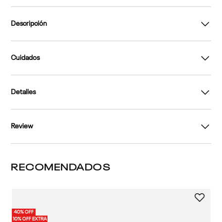
Descripción
Cuidados
Detalles
Review
RECOMENDADOS
3 
40% OFF
PRE
To
10% OFF EXTRA