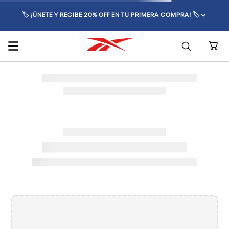
🏷️ ¡ÚNETE Y RECIBE 20% OFF EN TU PRIMERA COMPRA! 🏷️