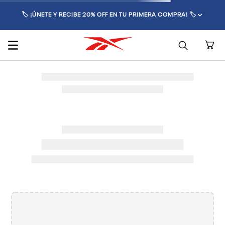
🏷️ ¡ÚNETE Y RECIBE 20% OFF EN TU PRIMERA COMPRA! 🏷️