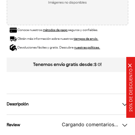
Imágenes no disponibles
Conoce nuestros
métodos de pago
seguros y confiables.
Obtén más información sobre nuestros
tiempos de envío.
Devoluciones fáciles y gratis. Descubre
nuestras políticas.
Tenemos envío gratis desde:
!
$
0
×
20% DE DESCUENTO
Descripción
Cargando comentarios…
Review