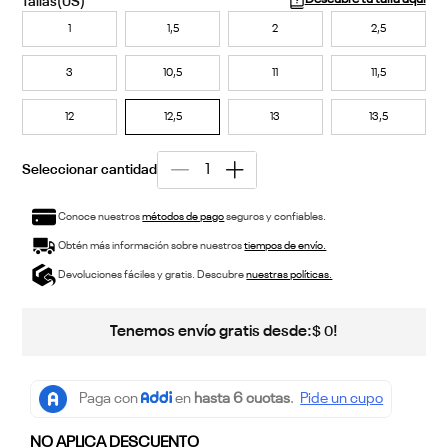
1
1,5
2
2,5
3
10,5
11
11,5
12
12,5
13
13,5
Conoce nuestros
métodos de pago
seguros y confiables.
Obtén más información sobre nuestros
tiempos de envío.
Devoluciones fáciles y gratis. Descubre
nuestras políticas.
Tenemos envío gratis desde:
!
$
0
NO APLICA DESCUENTO