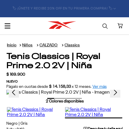
🏷️ ¡ÚNETE Y RECIBE 20% OFF EN TU PRIMERA COMPRA! 🏷️
Niños
CALZADO
Classics
Tenis Classics | Royal
Prime 2.0 2V | Niña
$
169
.
900
NUEVO
Págalo en cuotas desde
$ 14.158,33
x
12
meses.
Ver más
2
Colores disponibles
Negro | Gris
Descubre tu talla aquí