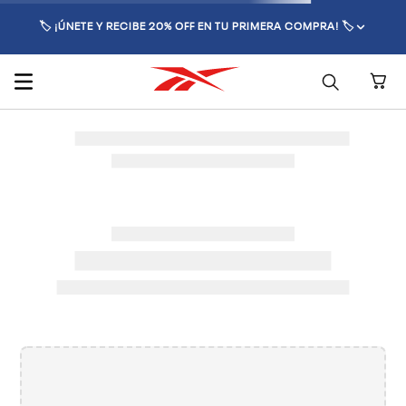
🏷️ ¡ÚNETE Y RECIBE 20% OFF EN TU PRIMERA COMPRA! 🏷️