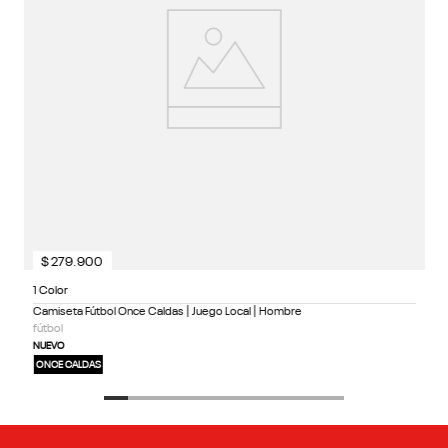
$
279
.
900
1 Color
Camiseta Fútbol Once Caldas | Juego Local | Hombre
fútbol
NUEVO
ONCE CALDAS