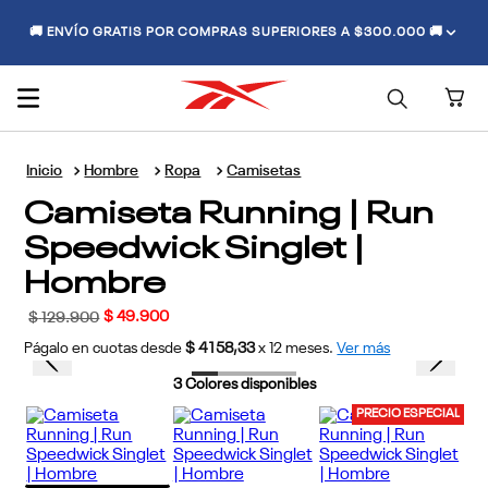
🚚 ENVÍO GRATIS POR COMPRAS SUPERIORES A $300.000 🚚
Hombre
Ropa
Camisetas
Camiseta Running | Run
Speedwick Singlet |
Hombre
$
49
.
900
$
129
.
900
Págalo en cuotas desde
$ 4158,33
x
12
meses.
Ver más
3
Colores disponibles
PRECIO ESPECIAL