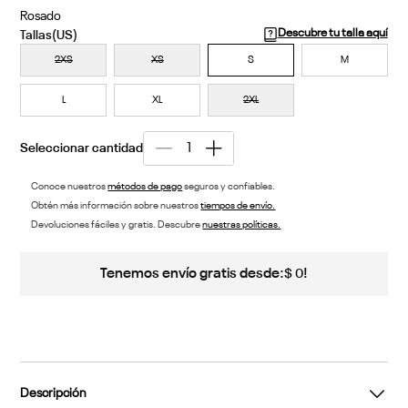
Rosado
Descubre tu talla aquí
2XS
XS
S
M
L
XL
2XL
Conoce nuestros
métodos de pago
seguros y confiables.
Obtén más información sobre nuestros
tiempos de envío.
Devoluciones fáciles y gratis. Descubre
nuestras políticas.
Tenemos envío gratis desde:
!
$
0
Descripción