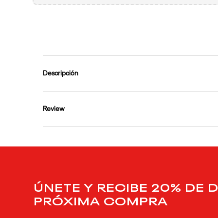
9
.
reebok classics
10
.
club c
Descripción
Review
ÚNETE Y RECIBE 20% DE 
PRÓXIMA COMPRA