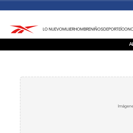
LO NUEVO
MUJER
HOMBRE
NIÑOS
DEPORTE
ÍCON
TÉRMINOS MÁS BUSCADOS
A
1
.
tenis hombre
2
.
tenis mujer
3
.
tenis reebok classics
4
.
américa
5
.
once caldas
6
.
fútbol
Imágene
7
.
américa cali
8
.
camisetas