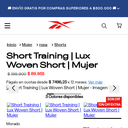
🚚 ENVÍO GRATIS POR COMPRAS SUPERIORES A $300.000 🚚
Mujer
ropa
Shorts
Short Training | Lux
Woven Short | Mujer
$
89
.
955
$
199
.
900
Págalo en cuotas desde
$ 7496,25
x
12
meses.
Ver más
3
Colores disponibles
50% OFF
10% OFF EXTRA
Morado