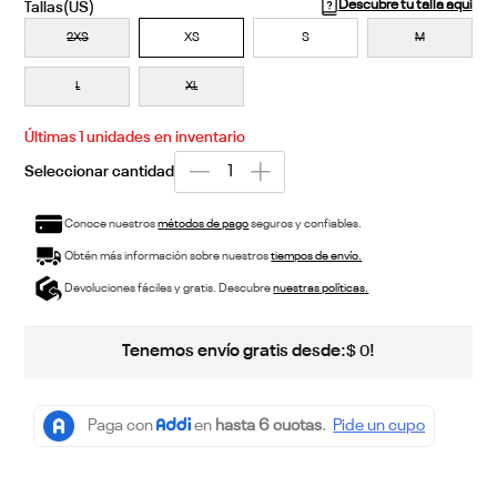
Descubre tu talla aquí
2XS
XS
S
M
L
XL
Últimas
1
unidades en inventario
Conoce nuestros
métodos de pago
seguros y confiables.
Obtén más información sobre nuestros
tiempos de envío.
Devoluciones fáciles y gratis. Descubre
nuestras políticas.
Tenemos envío gratis desde:
!
$
0