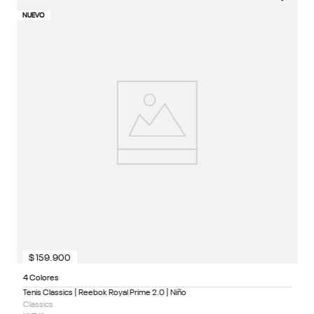
4 
NUEVO
NU
Te
Cl
N
$
159
.
900
4 Colores
Tenis Classics | Reebok Royal Prime 2.0 | Niño
Classics