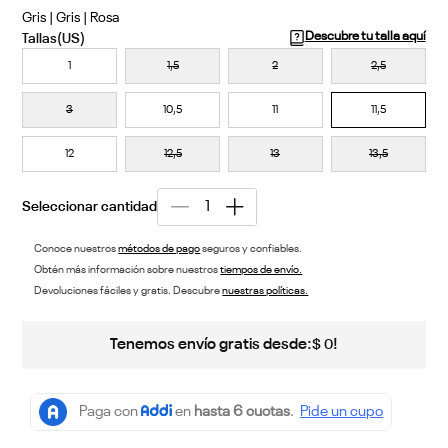
Gris | Gris | Rosa
Descubre tu talla aquí
1
1,5
2
2,5
3
10,5
11
11,5
12
12,5
13
13,5
Conoce nuestros
métodos de pago
seguros y confiables.
Obtén más información sobre nuestros
tiempos de envío.
Devoluciones fáciles y gratis. Descubre
nuestras políticas.
Tenemos envío gratis desde:
!
$
0