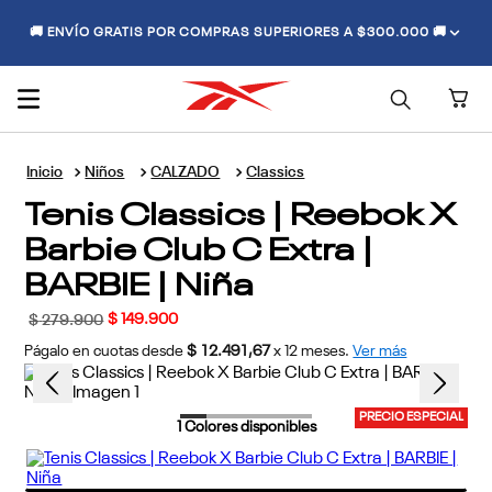
🚚 ENVÍO GRATIS POR COMPRAS SUPERIORES A $300.000 🚚
Niños
CALZADO
Classics
Tenis Classics | Reebok X
Barbie Club C Extra |
BARBIE | Niña
$
149
.
900
$
279
.
900
Págalo en cuotas desde
$ 12.491,67
x
12
meses.
Ver más
PRECIO ESPECIAL
1
Colores disponibles