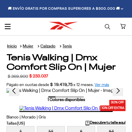
🚚 ENVÍO GRATIS POR COMPRAS SUPERIORES A $300.000 🚚
Mujer
Calzado
Tenis
Tenis Walking | Dmx
Comfort Slip On | Mujer
$
233
.
037
$
369
.
900
Págalo en cuotas desde
$ 19.419,75
x
12
meses.
Ver más
1
Colores disponibles
30% OFF
10% OFF EXTRA
Blanco | Morado | Gris
Descubre tu talla aquí
5
5,5
6
6,5