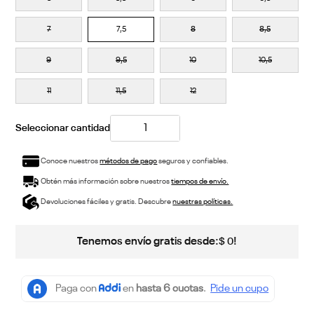
7
7,5
8
8,5
9
9,5
10
10,5
11
11,5
12
Conoce nuestros
métodos de pago
seguros y confiables.
Obtén más información sobre nuestros
tiempos de envío.
Devoluciones fáciles y gratis. Descubre
nuestras políticas.
Tenemos envío gratis desde:
!
$
0