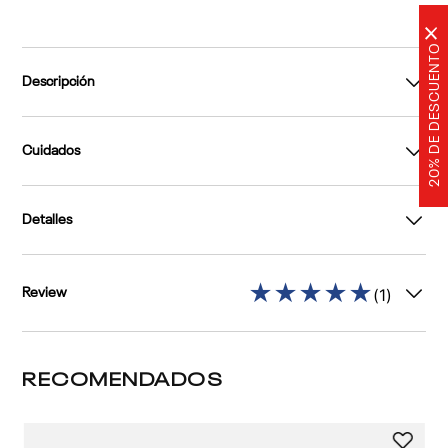
×
20% DE DESCUENTO
Descripción
Cuidados
Detalles
★
★
★
★
★
(
1
)
Review
RECOMENDADOS