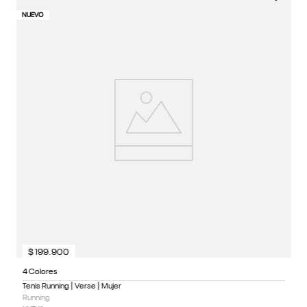
1 
NUEVO
NU
Te
KA
Cl
N
K
$
199
.
900
4 Colores
Tenis Running | Verse | Mujer
Running