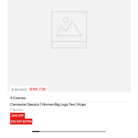
1
$
89
.
900
$
64
.
728
3 Colores
Camiseta Classics | Women Big Logo Tee | Mujer
Classics
20% OFF
10% OFF EXTRA