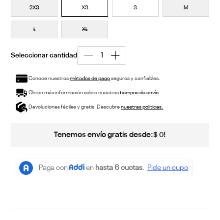
2XS
XS
S
M
L
XL
Conoce nuestros
métodos de pago
seguros y confiables.
Obtén más información sobre nuestros
tiempos de envío.
Devoluciones fáciles y gratis. Descubre
nuestras políticas.
Tenemos envío gratis desde:
!
$
0