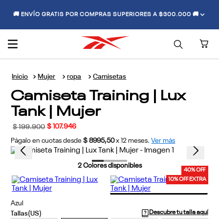
🚚 ENVÍO GRATIS POR COMPRAS SUPERIORES A $300.000 🚚
Mujer
ropa
Camisetas
Camiseta Training | Lux
Tank | Mujer
$
107
.
946
$
199
.
900
Págalo en cuotas desde
$ 8995,50
x
12
meses.
Ver más
2
Colores disponibles
40% OFF
10% OFF EXTRA
Azul
Descubre tu talla aquí