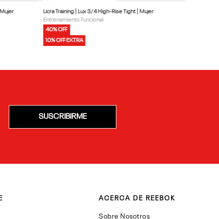
 Mujer
Licra Training | Lux 3/4 High-Rise Tight | Mujer
Entrenamiento Funcional
40% OFF
10% OFF EXTRA
SUSCRIBIRME
E
ACERCA DE REEBOK
Sobre Nosotros