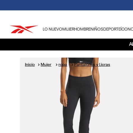
LO NUEVO
MUJER
HOMBRE
NIÑOS
DEPORTE
ÍCON
TÉRMINOS MÁS BUSCADOS
A
1
.
tenis hombre
2
.
tenis mujer
Mujer
ropa
Pantalones y Licras
3
.
tenis reebok classics
4
.
américa
5
.
once caldas
6
.
fútbol
7
.
américa cali
8
.
camisetas