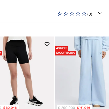
☆
☆
☆
☆
☆
(
0
)
40% OFF
A
10% OFF EXTRA
0
$
299
.
900
$
80
.
946
$
161
.
946