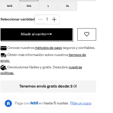
M/S
M/L
L
XL
Añadir al carrito
Conoce nuestros
métodos de pago
seguros y confiables.
Obtén más información sobre nuestros
tiempos de
envío.
Devoluciones fáciles y gratis. Descubre
nuestras
políticas.
Tenemos envío gratis desde:
!
$
0