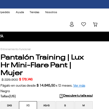
l pedido
Ayuda
Tiendas
Nosotros
YA
Entrenamiento Funcional
Pantalón Training | Lux
Hr Mini-Flare Pant |
Mujer
$
178
.
146
$
329
.
900
Págalo en cuotas desde
$ 14.845,50
x
12
meses.
Ver más
Negro
Descubre tu talla aquí
2XS
XS
XS/S
S
M