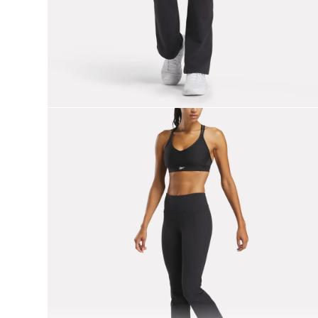
9
.
reebok classics
10
.
club c