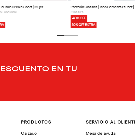
| Id Train Hr Bike Short | Mujer
Pantalón Classics | Icon Elements Ft Pant |
o Funcional
Classics
40% OFF
TRA
10% OFF EXTRA
DESCUENTO EN TU
PRODUCTOS
SERVICIO AL CLIENT
Calzado
Mesa de ayuda