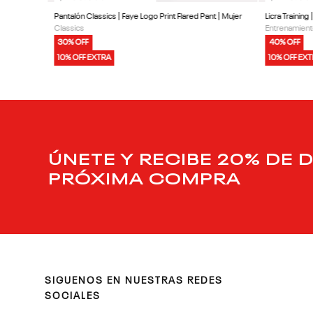
Pantalón Classics | Faye Logo Print Flared Pant | Mujer
Licra Training 
Classics
Entrenamient
30% OFF
40% OFF
10% OFF EXTRA
10% OFF EX
ÚNETE Y RECIBE 20% DE 
PRÓXIMA COMPRA
SIGUENOS EN NUESTRAS REDES
SOCIALES