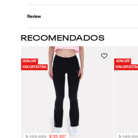
Review
RECOMENDADOS
30% OFF
40% OFF
10% OFF EXTRA
10% OFF EXTR
$
199
.
900
$
149
.
90
$
125
.
937