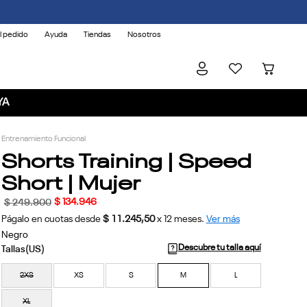
l pedido
Ayuda
Tiendas
Nosotros
YA
Entrenamiento Funcional
Shorts Training | Speed
Short | Mujer
$
134
.
946
$
249
.
900
Págalo en cuotas desde
$ 11.245,50
x
12
meses.
Ver más
Negro
Descubre tu talla aquí
2XS
XS
S
M
L
XL