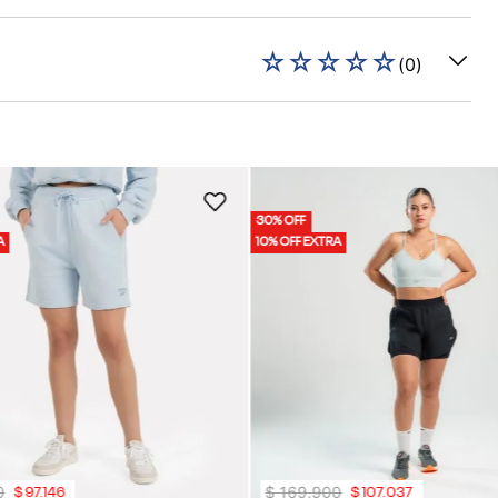
☆
☆
☆
☆
☆
(
0
)
30% OFF
A
10% OFF EXTRA
0
$
169
.
900
$
97
.
146
$
107
.
037