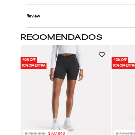
Review
RECOMENDADOS
40% OFF
40% OFF
10% OFF EXTRA
10% OFF EXTR
$
199
.
900
$
179
.
90
$
107
.
946