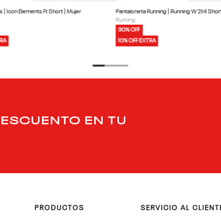
s | Icon Elements Ft Short | Mujer
Pantaloneta Running | Runni
Running
30% OFF
TRA
10% OFF EXTRA
DESCUENTO EN TU
PRODUCTOS
SERVICIO AL CLIENT