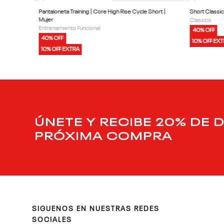
Pantaloneta Training | Core High Rise Cycle Short |
Short Classic
Mujer
Classics
Entrenamiento Funcional
40% OFF
40% OFF
10% OFF EX
10% OFF EXTRA
ÚNETE Y RECIBE 20% DE 
PRÓXIMA COMPRA
SIGUENOS EN NUESTRAS REDES
SOCIALES