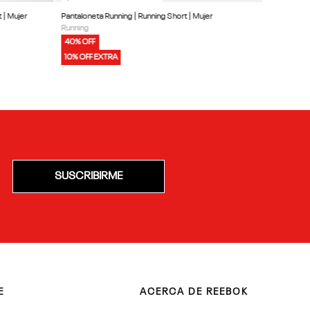
ng W 2In1 Short | Mujer
Pantaloneta Running | Running Short | Mujer
Running
40% OFF
10% OFF EXTRA
SUSCRIBIRME
E
ACERCA DE REEBOK