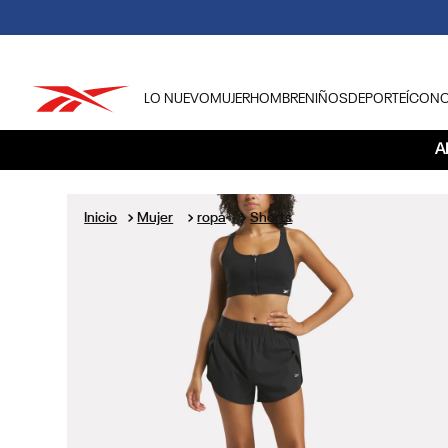
LO NUEVO
MUJER
HOMBRE
NIÑOS
DEPORTE
ÍCON
TÉRMINOS MÁS BUSCADOS
A
1
.
tenis hombre
2
.
tenis mujer
Mujer
ropa
Shorts
3
.
tenis reebok classics
4
.
américa
5
.
once caldas
6
.
fútbol
7
.
américa cali
8
.
camisetas