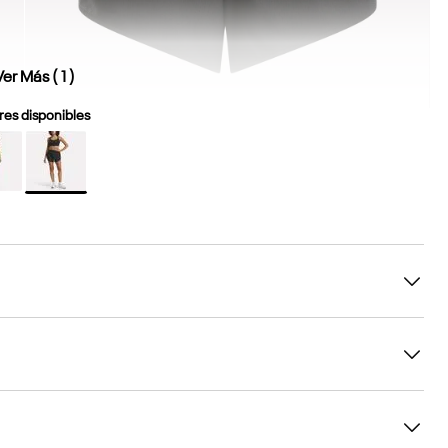
Ver Más (
1
)
es disponibles