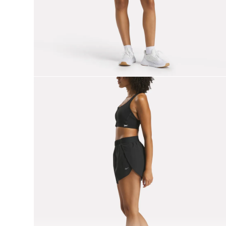
9
.
reebok classics
10
.
club c