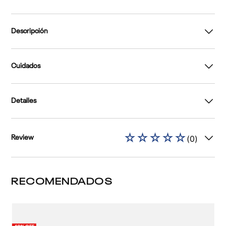
Descripción
Cuidados
Detalles
☆
☆
☆
☆
☆
(
0
)
Review
RECOMENDADOS
2 