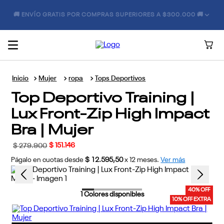
🚚 ENVÍO GRATIS POR COMPRAS SUPERIORES A $300.000 🚚
Mujer
ropa
Tops Deportivos
Top Deportivo Training |
Lux Front-Zip High Impact
Bra | Mujer
$
151
.
146
$
279
.
900
Págalo en cuotas desde
$ 12.595,50
x
12
meses.
Ver más
40% OFF
1
Colores disponibles
10% OFF EXTRA