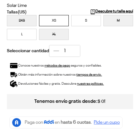
Solar Lime
Descubre tu talla aquí
2XS
XS
S
M
L
XL
Conoce nuestros
métodos de pago
seguros y confiables.
Obtén más información sobre nuestros
tiempos de envío.
Devoluciones fáciles y gratis. Descubre
nuestras políticas.
Tenemos envío gratis desde:
!
$
0