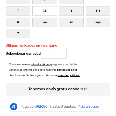
7
7,5
8
8,5
9
9,5
10
10,5
11
Últimas
1
unidades en inventario
Conoce nuestros
métodos de pago
seguros y confiables.
Obtén más información sobre nuestros
tiempos de envío.
Devoluciones fáciles y gratis. Descubre
nuestras políticas.
Tenemos envío gratis desde:
!
$
0