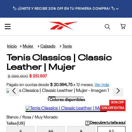
🏷️ ¡ÚNETE Y RECIBE 20% OFF EN TU PRIMERA COMPRA! 🏷️
Mujer
Calzado
Tenis
Tenis Classics | Classic
Leather | Mujer
$
251
.
937
$
399
.
900
Págalo en cuotas desde
$ 20.994,75
x
12
meses.
Ver más
1
Colores disponibles
30% OFF
10% OFF EXTRA
Blanco / Rosa / Muy Morado
Descubre tu talla aquí
5
5,5
6
6,5