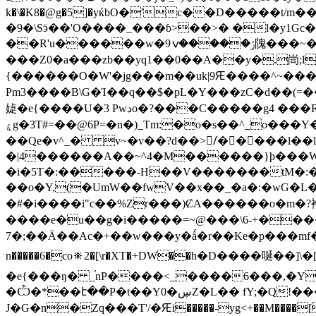
k�\�K8�@g�5]�yќbO�'c��D�����t/m
�9�\Sӭ��'O����_���ɓ>��>� �l�y1Gc�+
��R'u������ԝ�ݬ�����ݍ9隗���~�yd���0W<-;آwi��=c󢛟]- �F6z�ѕc8�~4�5ؑ�:�`����,LiΒ�̾�FE��4�c��昭
���Z0�a���zb��yq1��0��A��y�.峝;l~Ư� 
{����� �O�W'�jg���m��uk|9Ԙ����^~�����V'
Pm3����B\G�Ί��q��$�pL�Y���zC�d��(
媫�e{����U�3 Pwدo�?���C�����g4 
ۼg�3T#=��@6P=�n�)_Tm:�o�s��^_o���Y�U;���C�� �V�\���nQ�a%����0Y����� � �r�,�1�l�䧜���IU.؏�P賣ݽ�X�/
��Qe�v^_� v~�v��?d��>/ُ�����l��l
�|4������A��~^4�M������}þ���WS�D�ʶ�i 7S׮�o����T�#����w��_�
�i�5T�:�����-H��V�������tM�:��
��o�Y,(�UmW��fwV��x��_�a�:�wG�L�Q�V��b�d8�>luCc�`
�#�i����i"c��%Zr���)ȻA������o�m�?襘�_� �e_�]��o�i�z{Qߊ��#�k���W
����e�u��g�i�����=~@���\6-+������
7�;��Ä��Ac�+��w���y�ǻ�r��Ke�p���mf��a��r1P�$� �ޠ6C=X>w_� �,�9O�-�#'
n�����6�co⛯2�[\r�XT�+DԜ��h�D����唌��]\
�e{���ŋ� _֫nP����<_����6���,�YO'ߖ��ˢ�&���I����o��b����/���~~Vu�#�juR�.���9�V[�C��r�Y
�Ѽ�*��է��P�t��Y0�ڛZ�L�� fY;�Q!���o�u-`�뺜�+�`��\þ]��i�,����ݪc-^A6!���/o��wL]�e� h)��S�C9l�[kjxz^ �?
J�G�n�Zq���T'/�Ԙi�����-yg<+��M����[f