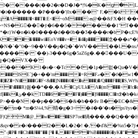
 ����(��2�r�D�J�*|%�̶K�ց�|L/�ı
 J�i������ �P����'|0x���" F,��k 
[.��=NS�G
���ȳ�6��5������1"T��F
�EoV#��v+� �4�p��� ���淰���a*�|}9ۮ�e~:���=�`X����Ȇ�
`�"0�~9��V��ʂ�Q�`�WV��[��L�nsA�@��a�=
-3���6g�5aZ6g�.��򁲴���U�����
ׯ�T^�縉�G�������\ `��)
�슲�Q�VX��'
s�<�Tc�fj�1p�럾�Qa�V��A�á]@F�r�\��.קИ�f
�=R�Fޢ�ˋ�f�wړ���1�TbJ��v%@H��l
�Z�=Ni����G�F<&��]N���i0��u���)�/Q���F��[�S,Wt%
�'ɩ���R)쒎��*��,�AJ�CpULk�A�(m!���>�!c�e�[
����L�*�1��
aP>���
N |��p��5�6�&�h��$v B��EC�&
�m� *m�S¼4,%晴�g�3=�4��'�s�ps'ēys
�#�u�t&qv� e�/���f2��L�2�! �,'�ď& �%n5�7
� #�Ch��J��"�� [³� �,��F�P�%B�����6�yK�"��