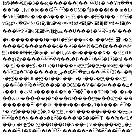
�o'Mٞ��,0)�3��eq������)��_U{�,^�Y
��])�_لy{�bo��G~��UM�ޯ=魳���l��|m�L��I�����Q�W�Q. F�I�J��{,������ݒ�|U�\��0����r�U��n7{%�o�տ[��=
�AR�|�֎>�5��ߡ���`Ԡ;�k�v��I��c T?��
vGgբ�G G{�y�ru�(<=�b;��j����|4����(s
���P�w5E��/�j;|yﲽ��U���}�^z�`���uS,��}1[5V�PCV�� }�vŢ8�D�K�\��5(���i�Z��٪���>-�ԙ�c]��e�}�-
�G�������I�^�U�ɪ^��oK�c��W`׸\n�(�;�o� cӿ� �op�*�vͻz�j�Uo�ŏ��ˍSg�7��u��82}%W$
����C���m���d����N�E�Bn���vw��
���#�.���١gu�`bo\�ݽW�6�����X�k�ڎ�UO���;��>��ݘ�����zi���د���M�OI�����{�_�MO��N���}
��q}Zy����Wr��,�l}����I�n[ ��?�j�ˮ�
<�f���s,�JTx(�U���Hx4�)�bEd�
�]Hn�]V��� ��ruڝ�eՇ�mus��~3?�~�#g�m�zܷ������I�O��G�l��N���D�مt!i�K��G��7�R��
z����f|Jh��J��>��~o�>��z����8
g���4r�X��t�`�Q0M��V�^�9w����ܫ��]M�*��a��FG��_#Z�m�߬ζW��Y=pM�ɥ+�!}�.��A�}�JH���1�fq��_껬
x��1+�ثMin����Ф�%���u�9Dt�Ͻ�"�)ޤ�xX=}X?e�p�v~��*^h�/�v�gŲZ�,_}���,xoT�:'�+�h�G]�-
��XL0���\��]�*���rU�������o � ��:e^���]S��7vX�7%�
�������*�귺{۪���n��z�r�y9�h���m /���e�7��e;���֍_6M
*�b���)��,X�V�T�����o���!�guS
n�8�ӯ.���o�k����/�5�i�T_��?u�^
��{o�0]�i��O��O�A��~}V��q���;��ru���٪�5�s�̦�� 5
���1�X��j� �����z������%