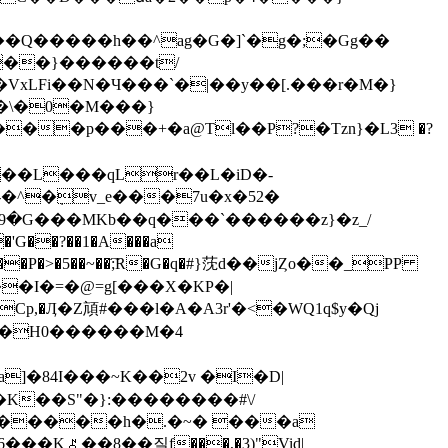
�Q�����h��^ag�G�]`�g�;�Gg��
4��}������t/
�VxLFi��N�Ч���`�|��y��[.���r�M�}
 �\�0�M���}
��p���+�a@Tl��P?�Tzn}�L3 �?
��L���qLr��L�iD�-
9�G���MKb��q���`������z}�z_/
G��?��1�A���a
�u!��P�>�5��~��;҇R�G�q�#}莐d��jȤo��_PP
��I�=�@=g[���X�KP�|
Cp,�Ӆ�Z頏#���l�A�A3r'�<�WQ1q$y�Qj
]�84I���~K��2v �I�D|
K��S"�}:��������#\/
������h�.�~� ���a
��K⯜��8��질f���,�3)"Vid|