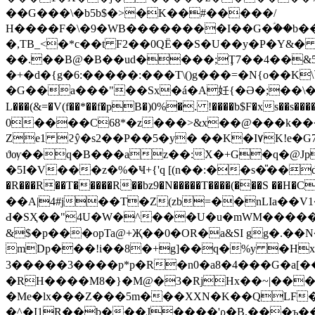
��G���\�b5b$�>�K��#�����/
Η����F�\�9�WB��������I��G�ؑ��b��
�,TB_<�*c��t F2��0QË��S�U��y�P�Y&�
��.��B@�B��ud����;Ţ7��4��&5!
�+�d�{g�6:�����:���T\()g���=�N{o��K
�G��a���"��Sx
�á�A妊{�Ə�;��\
L���(&=�V(f��*��f�pB�)0%�. !����b$F�xs��s
0����C68*�z���>&x��@���k��
Ze1 ϩŷ�s2��P��5�y� ��K�I۷K!e�G7�����f迩T郁}�Ϧ��ZW��
ϑѹ��q�B���az��:X�+G�q�@Jp
�5I�V���z�%�Ҹ+{'q [(n��:��s�̎��d}
�R���R��T�����R��bz9�N�����T����(���S ��H
��A|4#j��T�Z(zb=��nLIa��V1
Ԁ�SҲ��"4U�W�^���U�u�mWM�����ԫ n�
&$�p���opTa@+Җ��0�OR�a&SI gg�.��N�xD��
mDp���!i��8�+g]��q�%y �Hx������m@س-RZG� OC
3�����3����p*p�R�n0�a8�4���G�a[
�RH����M8�}�M@�3�RjHx��~|���
�Me�lx���Z���5m���XXN�K��QLF�
�^�I1R��b���J����'ρ�B.���ъ��J[