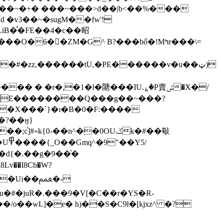
��Y1��~�+� ���~���>d��|b<��%���
 �v3��~�sugM��fw'!
�6��ZM�G^ B?���bő�!Mߤr���\=
��#�zz,������tU,�PE������v�u��ټ)
E��������Q���g��~���?
�?��ӈ}
.��g�9��͛�
Ui��ﵹ�-