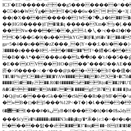
IC3`�ED�����x��g5��������^��!�
��b�W:Ŷg�hT�Q��6w�$` l�=3[
��(�X���h����i�}W�ڤ�7�ƅ��F�q�A����J�<��T�:E<�~oMi���:ܗ@��&FX�H ���"�5)=N�]H��3R�,��t��=8pC��*�l\
��|HG9l����)|Iߵ[�!�;�q �����Xm�?y�
��Nw������ڧ-L�㇂�>c��43�f�*�r}W�n�k�0����d��0b��Ӡ����r�b P�s;E%#F0��_`�9�
C�5��G�9(�a��)kҮG�0͕F�,)#6�v`�\ ��4�X����/���wi
ga=5�4��o���zZ���_�]Y+��:L�h/���}�N�
����3�z����H.~����9
�B�'�A*�����ai��և��d� �'t-f��5�
�E��\)OV��HO�@��"���U��AE�����K1�
庎�>Ͷ����>/.�+̌���@jk��+�bT��億�i���lSE`ѯ�+��'m���i
T�U�F%\j C��n��]�YAW������j�0- X�+�C͊5h��]
����0t���y.��.R0�H�����a��R(o���2P�U'I
&�G�����l&��U�� ����gf B7�( �1�� �]haf[��k�ݶ��kTD��6���F�)���]9����|CI�π߶�h�k4����9ڑ祱�[Ґ�
J�Q@nG����rGk���rSk��Rt�@MF��^
�
wB�{)�lj5���%12P<�T�}�I.���)�
݋�6�E���#�kں yB�H���3�h]�6�0$ﲘdyF|QM�@_�w�����SP7oe�猧���,��Q��י�H妙
���$s'ye�%�����u����N3o��q�zp'�*Ӂ�{e:1�>
�����탌��z�|���3"�nq� ��~B(E�!�$�"-j�P