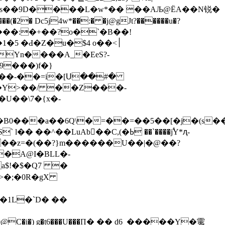
s
��9D����L�w*�� ��AЉ@ЁA��N锐�
2� Dc5j4w*��:� �j@gJt?������u�?
����:�+��?o�`�B��!
9���)f�}
�p��-��=i�[Ս��#�
U��\7�{x�-
^��LuAb��C,(�ߕ ��`����j֠Y*ԯ-
��z=�(��?}m������U��|�@��?
@I�BLL�-
a$!�$�Q7 �
>�;�0R�gX
�1L�`D� ��
 �O0@C�i�) g�t6���U���Π� �� d6_�����Y�䨑