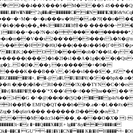
�{ J��4��X���S�M�I��S 4S����Q
N��"2q��a�������C� t�N���'�2�[�6&%Cq���(�
j'���~�~M�~�~�a���w�9b�.a�?9[��o�\
��o�m��V��x2��'���9���ґ k�N�@n
�v���HP�#0(J���(���z��$�[f`ФST
�
�����(���l�h�2I�s1��A�1g�(��(�Qn�
�9�|
�����9�+, ��-@a�U�U�B�Ҹ{�5��ƀp&�.ɒ�S` l�� ��
�#i �|��)�ň�v R0��Z�!X(�
�TYN�C�!�es
v[/�&��P�垙���`*X��'4t�~f��!hм��}��^�A
34�G �^�@|��t�\�(ȘQ�}����)p4s%��
H��鳄� EMFQ�QT���b�#�.a�>�L��#x�
g� $�q6zғk��� ������:D���;�ѹL?
̡;��M�dcr34���_�-���O�X͂� }:
i<�z �=��Q���X��]E+ lg��"&y��#���tt�
�RQk�~��C� GU"-��1�¥1�CN���� K�(�HH����~