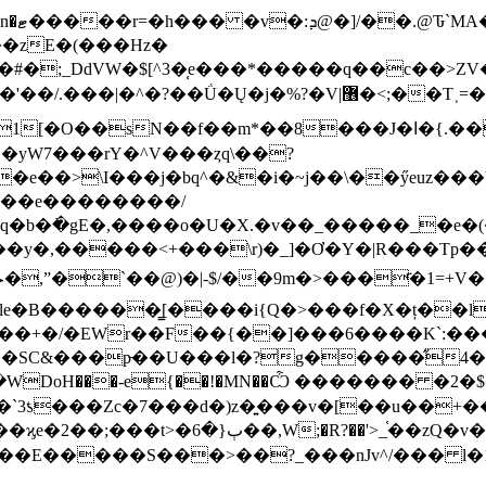
��zE�(���Hz�
�;_DdVW�$[^3�̜e���*�����q��c��>ZV
�V|޶�<;��T˲=����r����ꦜ��O=�\I��4r^�n��=/
�e��>\I���j�bq^�&�i�~j��\��ӳeuz��
w��e��������/
�,����o�U�X.�v��_�����_�e�(�O\_���\�|*
+���\r)�_]�Ơ�Y�|R���Tp��8���s^/aT׬��/ʾ����,۳�
��SC&���p̵��U���l�?g�����̋
���-e{��!�MN��Ѽ ������� �2�$� �wvoe-�g:�