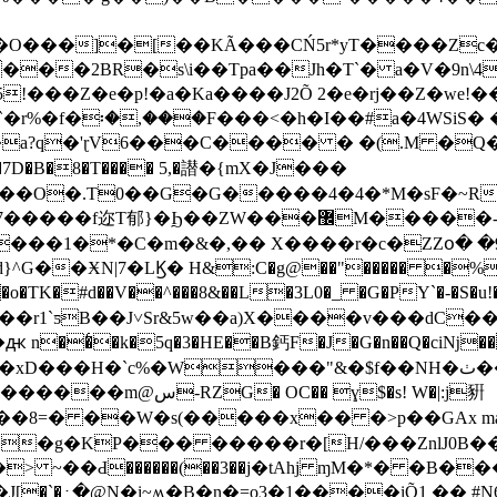
O���]�[��KÃ���CŃ5r*yT����Zc�
 ���2BR�s\i��Tpa��Jh�T`� a�V�9n\
���Z�e�p!�a�Ka����J2Õ 2�e�rj��Z�we!�
\`�r%�f�፡�,���F���<�h�
I��#a�4WSiS�
�a?q�'ɽV6���C���� � �(.M �Q�
����7D�B�8�T���� 5,�譛�{mX�J���
��O�.T0��G�G�����4�4�*M�sF�~R
�޼M�����-�^�݂v_e���7u�x�52�
���1�*�C�m�&�,�� X����r�c�ZZօ� �
^G��ӾN|7�LϏ� H&:C�g@��"����� �%�'
�C�o�TK�#d��V��^���8&��L�3L0�_ �G�PY`�-�S
��r1`ƽB��J˅Sr&5w��a)X����v���dC�
�͑�k�5q�3�HE��B鈣F�J�G�n��Q�ciǋ��
�H�`c%�W���"&�$f��NH�ٺ��H0������M�4
�� ɣ$�s! W�|:j豣
���8=� ��W�s(�����x�� �>p��GAx ma
�g�KP��� �����r�[H/���ZnlJ0B��
> ~��Ԁ������(��3��j�tAhj ɱM�*� �B�
�`�߸�@N�i~ʍ�B�n�=o3�1����iÕ1 �� #N6�