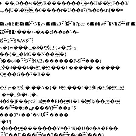
��+��,O��w�ֵ/R�������w�HaP�F��3/
�zy�E�S�
���N�y<���l�z0��7pce_6���\ͫ�w�V�Z�P��
{w���:_�$�r{w�>ؽ
����F-$���)
n�^�/�d���k�u����L�����=�����
���0?+��`�\4U ����
1!|
C��D���ճa�2��p�4����}