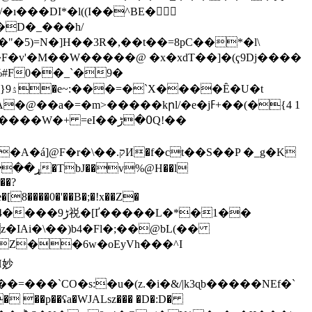
���DI*�l((I��^BE�󐍚
�D�_���h/
�v'�M��W�����@ �x�xdT��]�(ҁ9Dj����
U�t
�m>�����kրl/�e�jߓ+��(�1 4}
W�+ =eI��߀�ڑQ!��
�ct��S��P �_g�K
��?
8����0�'��B�;�!x��Z�
z�IAi�\��)b4�Fl�;��@bL(��
�Z��6w�oEyVh���^I
j\��=���`CO�s:�u�(z.�i�&/|k3ɋb�����NEf�`
� ��p��ʢa�WJALsz��� �D�:D�