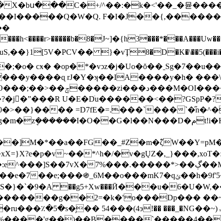
ի���X�bս���C�+/^��:�k�<'��_�뮫��
���h<����r>�����b�8�J~]�{h3���*���A���Uw���
�y����ɋ rJ�Y�ʞ��IA����y�h� ���\v�
��R U�E�Dׁu������<��?GSpP�?��e4�3N٨Bs��
^�0�>��}���� =D7fE�=.���`���`�̋
��.�����*>��ڳ��M�$�]P��pcோ��EI�H�L�îI;/���|
��o���mK7�qݵ��h�9f'5��ܶ��r�ԫ���'(!��u "5
�}�`�9�A ��g5+Xw���Ӣ���u�6�U�W,�
L�������g��2=�k�'o���Dp��� ��~�
4���(4э!�� ���_�NG��~)ۃ�t/���������Y=�749)�U�z�A�F��
����'g��)��B����`�����4��