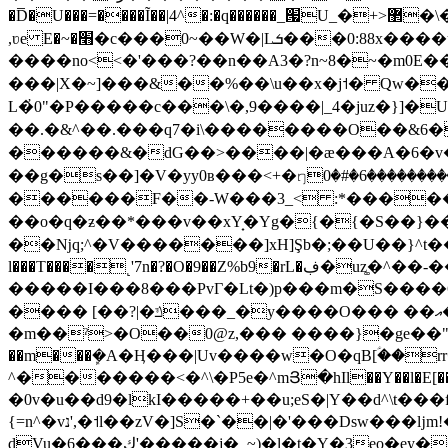
�D̅�U���=����Ĩ��|4^�:�q������_՗U_�+>޲�\�U}Y�K����U7�>�U}y����Vu0���f܎�qy�:�}^��s>_}זoe󷦾��
,ʋe E�~�׫�c���0~��W�|Lܭ���0:88x����um�e�s�*���^�T�����_�i��zo����o�Q��?8X ��>h�mw~@�����|
����no<<�'���?��n��A3�?n~8�~�m0E
���|X�~]���&��%��\u��x�j˦� Qw��{{�
L�҆0"�P�����c���\�,9����|_4�juz�}]�
��.�&^��.���q7�i\��������O��&6�
������&�dG��>����|�ӕ���A�6�v���j/-�q���N�~ۮ�yB�w�� gv�;��
��g�s��]�V�yy0ʙ���<+�ꤚ0�#�6���������h>{X-ċg_߿<�e�����l���|f�&�'�k~�ٿ1�]�jWo��kz����b
������F��-W���3_< :*�����>;���ہB;D���;��Kv��`i�9��Vk�o��8e� "�؊�
��o�q�ƶ��*���v��xY̟�Yg�{�{�S��}����
��ǋq;^�V�������]xH]Şb�;��U��}^t������y��7.a��`�ڝW{w��;X\O�ZܖR}?,��P�7^,���
l���T����˻'7n�?�O�9��Z%b9�rL�ڣ�uz͚�^��-��b^�����q9\����2/.�Iq���H�x��e;)���(^��ԫ�9f�I&q?�X���)�?
�����I���8���PvГ�Lt�)p���m�S����63}˚H)���5U��X�-�ݓ1;�r̞��j̺1k3ibq�O�
���� [��?|�ݿ���_�y����O��� ��އ�I�1�;�ڮ�[,�Ӣ�ށ�|S��GU����r��I%�;U�N�?�+>/���ewV/�'׼�h�rw5^7����/
�m��ˀ>�O��0@z,��� ����}�ge��"8`;��
��m���ܾ�A�Ӊ���|Uv����w�O�qB[ؑ��rr�3_T-(���l�t
^�������<�^\�P5e�^mՅ�hIl��Y��l�E[�
�0v�u��d9�lkI�����+��u;eS�|Y��d^\t���f9���n<��͸&�8(Q���O�
{=n^�vנ',�˦l��zV�]S�`��|�'���Dsw���ǉm!�ڃ�_}�� lWlg�K��O2��a�o�O�=|�-
dVu�6���ك'�����j�_~)�l�t�Y�3eo�ey���y���Y���ϫ���m�UK����m�����/��J��ſ��܏��-����_���W?�-