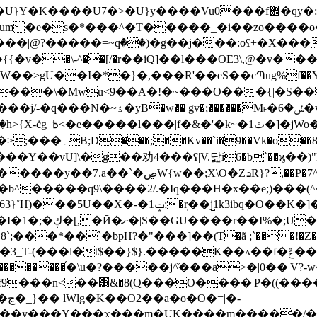
����|@?�����=~qٞ��)�g��j���:oʢ+�X�
v�֫�\-^��[/�r��iQ]��l���OE3\,@�v�
UW��>gU��I�*�}�,���R'��eS��cՊug%f��Y
���\�Mwu<9��A�!�~���O���{|�S���
����M˫�ݽ�6�w����v.���鲜
U���\Q��9-��=�?
�e[�-�1,���/ˆ\}
Y��vU]\�g��劝4���ʢ|V.닲i6�b`��ϗ��)
����d���·�;;;wJ� ���OH�R]=y��y�HW�&X
�K�]�����߾�5-�"���X�����f~V��}
�*��`�bpH?�"���]��(T�ã ;`�� �!�Z�_�
$��}$}.�����K��ʌ��f�ݝ��v�l�,Sw� O�c�C�C"oHĉ�
��������֫�\u�?�����j^͒���a>�|0��|V?
���|P�((��������m9�|o\���2.�qsp�~�\Rs�j���ޫ+lI>��{���q0����f