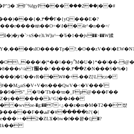
���)���{�,۳��F�{yQ���E�?
�Y�,����sIO����Tp�?,�O��zV��\�EW�N
��\\��y՞M�U�}*��\��-i@�u���y�(��i����߇��
�Z�N���S�%�}
4�Z�y������k^G]��4��
�7<ؽ��z�m�M�T2�� 썄