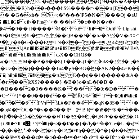
��R}h��\���!iS%����r>��u [E��[
�� ��L�G�e�<֕�Fm@{>� ��ԧ4�c��N�v�/
I����Ә�xt���Oe�~Lip sht=Ny�3J��#��
:��`J.jAn���S����6�u+��$D�Q�d���v�9�W B
�C)��[�i�L��8�h���R ԃX��CHQ$�
J^M��B�$��8{T���-)T�5Ed&��J;�$:Hm"r
=K��5�9�(|�Dq @�x�8U�ڀ�:�7O]�ơ�
��Er�`�| h�p���7��з�g�ԋ7 E��q��1�����ʥA�
��B���2�9����K�`��h�0:�D�:�(
�r�� 䣠ȒQ% �`T j~�Q��%�c� �ȍ�c��<�qe��i�܊r
�Q8���E��΃��a�� ���6PVҭ\L#�F��4�qN�8S� +
�
"�p@�OC�*�v��#�� i_)B h�)8�$ �t
�t�vz��%��H`D�!�M�QB2F����,OJ¹)
c��|
:-���$X���z(�4��\��� oL��D
x��{