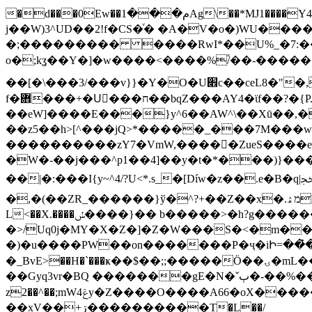
�d���0Ew��م���1Ag\��*MJ1����Y4n�ޓ�����r=�h��� �v�:ܕ@�]/��.@Ԏ`MA�P";̏)� 3F`%fgyP���ؒ ���2��j��#
j��W)3^UD��2!f�CS�ͮ� �A�V�o�)WU���
�;��������� ����RwI*��U%_�7:��#
o�;kʓ��Y�]�w����<����%֕/��-������'��/.���|�^�?��Ǘ�Ų�j�%?
��[�\���3/���v}}�Y�O�U׎c��ceL8�"�,1[�O��sN��f��m*��8���J�ا�{.��ǔ�)�y�`>xS�e3i.W]u^~�Ԏ�1��jv��>��W媃
f�܎���+�Uٌ���ח��bqZ���AY4�ϊf��?�{P.�yW7���rY�^V���ȥq\��?
��eW]����E���}y^6��AW^\��Xū��,�
��z5��h>[^���jQ>*�����_���7M���
����������zY7�VmW,�����ZueS����eq�b�߭�gE
�W�-��j���^p1��4]��y�t�*���)}����y�,�����<
��|�:���I{y~^4/?U<*.s_�[Díw�z��.e�B�q|ﲫ�,ˮ�ˋ��@)�|-$/��9m�>���҃�1=+V����)�U��vR��W#�+-��Z[\Le;o�
�,�(��ZR_������}ў�^?+��Z��x�.מۿle�B������͇[����i{Q�˃���f�X�ț��l#��MݶuS�V+V�ʦ���QwV�<�V���ݳ
L<��X.����ݽ����}�� b�����>�h?g�������+�/�EWr��F��{��]���6����K`:����9�S"_ �'0�'Th��ˢm�_Fp@���F��
�>/Uq0j�MY�X�Z�]�Z�W���S�<�m�
�)�u����PW��o
n�������P�ҷ�iԻ=��͒�WDoH
�_BvE>��H�`���ҝ��$��;;�����Ӧ��ۍ�mL��`3ƾ���Zc�7���d�)z�͍���v�[��u��+�������F��ܣF�۷�����h?{�|
��Gyq3vr�BQ �������gE�N�ˇٻ�-��%���ϗe�2��;���t>�ٻ{�6��,W;�R?��'>_֫��zQ�v�e���>+�2�ZLϪ�bw�f��꽏�{j�?
z2��^��;mW4ݝy�Z����O����A66�oX������E�����S���>��?_���nJv^/��� l�1k��
��xV��+ڗ����������T�L��/