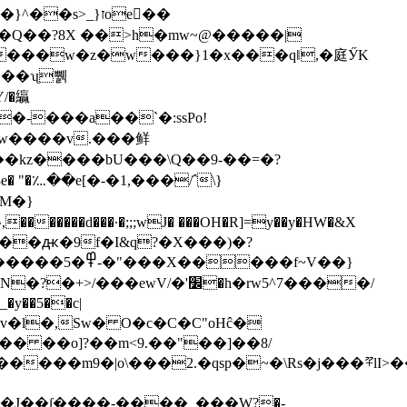
�����w�z�w���}1�x���qǁ
,�庭ӲK
����ʯ쀍
/�䌱
-���a��`�:ssPo!
"M�}
y��5��c|
-w�� ��o]?��m<9.��"��]��8/
���7sؿ��i���jUu��6�M`���x>>�{��$�MP��Nn����+�Z��5�jU1���