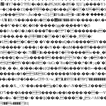
��՘=�Y7��ᐟU�e�|K�a,MJG�d� !ĘU`g��
�{]���15]��!��q]/�b��g�6 �X�|�Sd
�Bֶ+N��i���ֺx���΋��?���4�W�/���x�#.����O
��\C�[.�H�`���� {gg�\�̯� ��V�j5
=���J>Ar�U�.h�K���Ͳ�m�*T� ������u
���RF���,�
� �ӽ��ˢZ� ��T���_!�/
9�����' n���y}�\�eY
��<�mM���8���b
�X���`}�ı�B�0�F:����
��Ų�vwn����$\���bjW�z`�~j�S�f
8:o�l��;*�ۯ�1q�`���;c֗]#«k{0-��n^��0OUݢk�#��斀
�Bᝥ��n�U߾����{_O��Gmq^�9"��Y5/
�n�S�Ѭ6G��� ���M��-��v�?\���d{�
[7��)������l8Lv��I8Cb�W?
�[,��,�X._>X^��a���g�󲙗�,�z^-N��LZ����
S�R-
��o���� 81|