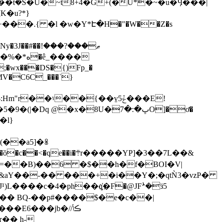
K�u?*}
ޠ���?���!
vMV�C6C_���ˈ}
��ˠ��{��v̠5ݞ���E!
�l}
��a5]�ꐸ
�����YP]�3��7L��&
=��B)��6 �$��h�f�BOI�V|
��&aY��-�� ���+�i��Y�;�qtǸ3�vzP�
L����c�4�ph��q҉�F�@JFܑ�ӟ5
т�� h-