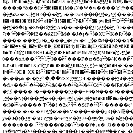
�qy"D�r�b�(C�;�SmG���sDۓдo���>P�A�`N�#y��=z ٙ_�ؤ��|�EU�u����Q��Q|9��&�A����t݃�S�U�~t8+4�G+(�U*�~�u�Ӌ���|
���:�*&��Ib�8����)}M�sN�W�w����[z]@�
�aZѧ�>ݒH<���;h��DoB��t��y`���j� �G�xh� !7~;�''���]P5�N� ���Qj �āU+���.{ �l �w�Y*Է�H�"�W��Z�s
���>����0�`8�RNa��H5���E^�J�� pw�x�Q
�ܱ�$�Qp�8&�DAh��e���I!@�!`O���4�9��}
���`�)7!B��ƙZHM�'�J�¡��XUK�R�,!0�DR3lr�5Z��QB��!�ߴ�hz�A�V�ƈC>"�%�*ه�ê_����
����l��ڈ]d�_���_�Q^o�G�߷3��C��զ��r�8�G���E^LN�Z�~`[t�~L4ՀGx�;�wx���DS�{)Fp_�
n�^���_�����O��T��4y�[7�xl�qHC��� M�K�
��ď�o`�( f�t�&RHL�#��SR��.��4^�bL\��)M��F� z
0���xA��(iܱI�����F�rz�5q�^K��fa(�
�::�z�1p9����1Xp"I ���j�S�E���I4ҳ%0����H�`���Uz�o�]���� �1uج�4$�BG��AK2��4\
�^�^9D� `XX �$��"D\�"�&�F���-����^;��
�v��ϻin�r�Գ�;��צXZژ>L������4�z�r;��kXS?����} �B�}o�nL�[�Ŋ`�
�f1>��:��h;&8���e�Cd 8��[R#\
�`����it�+��F�����+E6�N���9����C~'^}*��0��j
[��N)�!���S�}�^p5ݩ
�:I�w���� T�f �3x�$ĕF� �����c
����i�x�.�ED�\��kM���+���]pQ�A磀��փ
ya�0�(�"�hDu f8�>i<Z�7+�ZDa� &��{tl׸�"���83��)�<��f/��{�Ԡ�b�'Ge�U �q�� BQ-��p#����$�e�
���x���_Y���(�2�\p��ۏ�۳u�`.Q���O��,�/�ܑ-�S�v �Ѹ�D�F�ђ���*�{�E�&*P���E6���jb�//ڪݴ
�$1% q������o�"]I��T���M۪��Y�