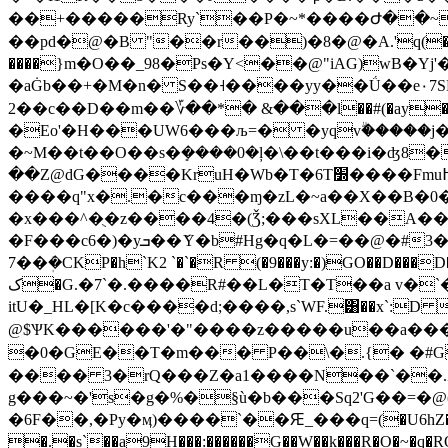
��+�����Ry`��P�~*����Ժ��~
��pd�@�B "��r��)�8�@�A.'q(����L��W�
����}m�O��_98�Ps�Y<��@"iAG)wB�Y
�aĠb��+�M�n� S��˧����yy��Ǘ��e٠7SF�k�)��ƞ��؏��s3��BZ��3i悻�� ����f�~ E�1�5 �Ԁ�Z�u�$4 o׀>��
�2�c��D��m��؆��*� &���l��#(�ay�}��H��=�u�?N�o!�ܺ�����������*,Yn����A_�EeS?-
�Eo'�H���UW6���љ=� �yqvۗ�����j
�~M��t��O��s�ܻ����0�ļ�\��t���i�ʤ8
��Z@dG����KruH�Wb�T�6T׽����Fmu߂��{�)K;]�� O 0����oh�7��6L�y�Y>��/ ��Z���-
����q"x�.�c���ɱ�zL�~a��X��B�0
�x���^�ֻ�z����4�(Ǯ;���sXL��A��g�ѯ;܇�[I�,��ʒ �x�����+
�F���c6�)�yܒ��ަY�b#Hg�q�L�=��@�#3�����K���B��`c,�5��vI���$�_#Z*��B0���a��6Q\�=��=��5��[�j�(s��vU�zL��w�
7��ܲ�CKP�h`K2 `�`�R (�9���y:�)GO��D���D�RZ�
ک�G.�7`�.����R#��L�T�T��a v�`�
itU�_HL�[K�c����d;����,s`WF.͸��x`:D ��
@$ѰK������'�"����z�����u��a����
�0�GE��T�m��� P��\�.{� �#G
���� 3�rQ���Z�a1����N��`��.Zr
g���~�'s�g�%�§ù�b���Sq2'G��=�@(
�6F��,�Py�ӎ)����`��Ԙ_���q=(�U6hZ������3
�.�s`��a9H���:������G��W��k���R�O�~�q