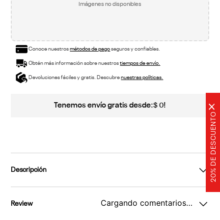
Imágenes no disponibles
Conoce nuestros
métodos de pago
seguros y confiables.
Obtén más información sobre nuestros
tiempos de envío.
Devoluciones fáciles y gratis. Descubre
nuestras políticas.
Tenemos envío gratis desde:
!
$
0
×
20% DE DESCUENTO
Descripción
Cargando comentarios…
Review