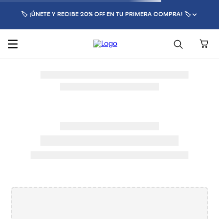
🏷️ ¡ÚNETE Y RECIBE 20% OFF EN TU PRIMERA COMPRA! 🏷️