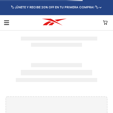
🏷️ ¡ÚNETE Y RECIBE 20% OFF EN TU PRIMERA COMPRA! 🏷️