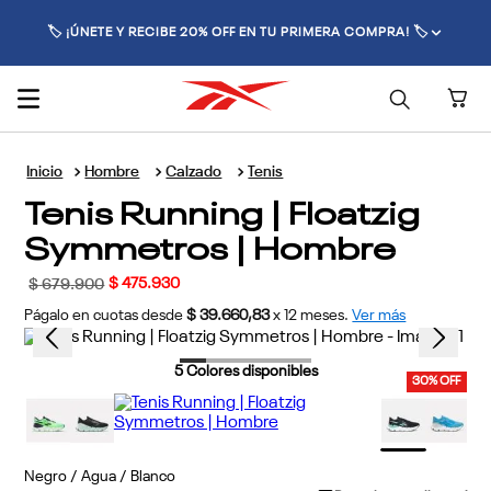
🏷️ ¡ÚNETE Y RECIBE 20% OFF EN TU PRIMERA COMPRA! 🏷️
Hombre
Calzado
Tenis
Tenis Running | Floatzig
Symmetros | Hombre
$
475
.
930
$
679
.
900
Págalo en cuotas desde
$ 39.660,83
x
12
meses.
Ver más
5
Colores disponibles
30% OFF
Negro / Agua / Blanco