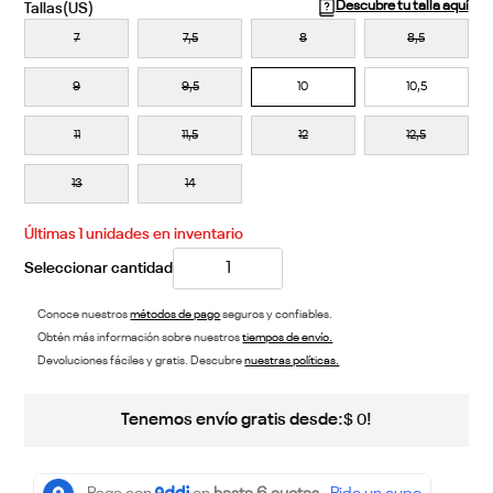
Descubre tu talla aquí
7
7,5
8
8,5
9
9,5
10
10,5
11
11,5
12
12,5
13
14
Últimas
1
unidades en inventario
Conoce nuestros
métodos de pago
seguros y confiables.
Obtén más información sobre nuestros
tiempos de envío.
Devoluciones fáciles y gratis. Descubre
nuestras políticas.
Tenemos envío gratis desde:
!
$
0