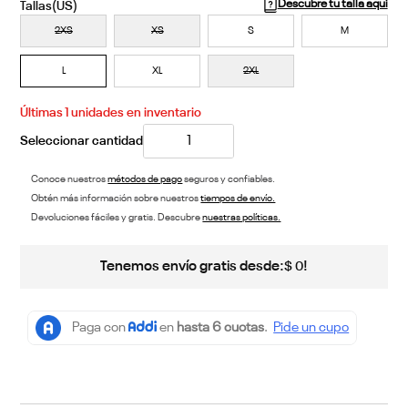
Descubre tu talla aquí
2XS
XS
S
M
L
XL
2XL
Últimas
1
unidades en inventario
Conoce nuestros
métodos de pago
seguros y confiables.
Obtén más información sobre nuestros
tiempos de envío.
Devoluciones fáciles y gratis. Descubre
nuestras políticas.
Tenemos envío gratis desde:
!
$
0