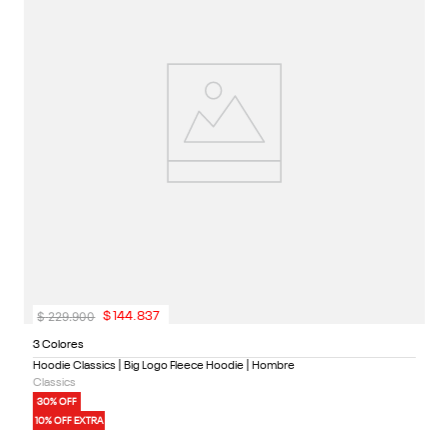
4
1
$
229
.
900
$
144
.
837
3 Colores
Hoodie Classics | Big Logo Fleece Hoodie | Hombre
Classics
30% OFF
10% OFF EXTRA