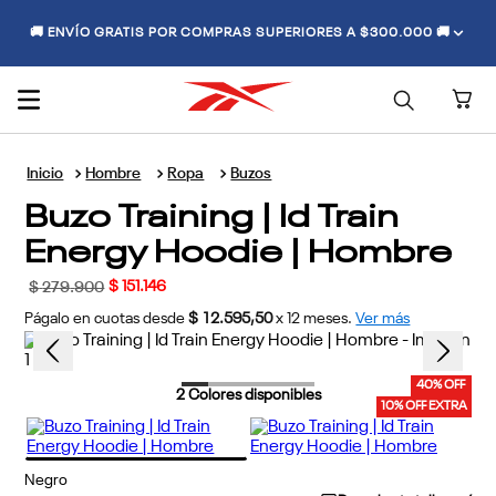
🚚 ENVÍO GRATIS POR COMPRAS SUPERIORES A $300.000 🚚
Hombre
Ropa
Buzos
Buzo Training | Id Train
Energy Hoodie | Hombre
$
151
.
146
$
279
.
900
Págalo en cuotas desde
$ 12.595,50
x
12
meses.
Ver más
40% OFF
2
Colores disponibles
10% OFF EXTRA
Negro