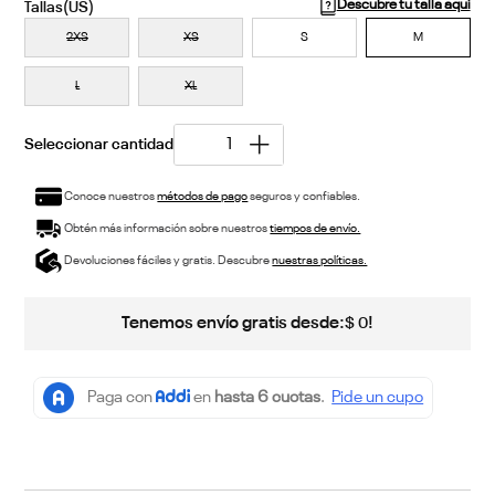
Descubre tu talla aquí
2XS
XS
S
M
L
XL
Conoce nuestros
métodos de pago
seguros y confiables.
Obtén más información sobre nuestros
tiempos de envío.
Devoluciones fáciles y gratis. Descubre
nuestras políticas.
Tenemos envío gratis desde:
!
$
0