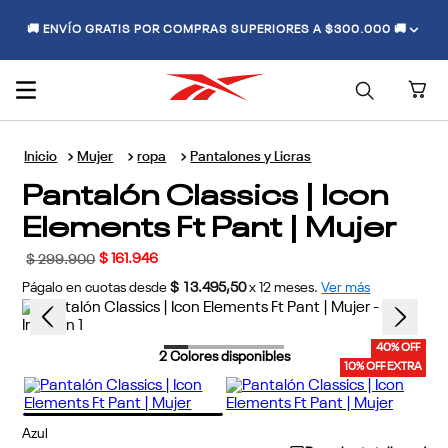
🚚 ENVÍO GRATIS POR COMPRAS SUPERIORES A $300.000 🚚
Mujer
ropa
Pantalones y Licras
Pantalón Classics | Icon
Elements Ft Pant | Mujer
$
161
.
946
$
299
.
900
Págalo en cuotas desde
$ 13.495,50
x
12
meses.
Ver más
40% OFF
2
Colores disponibles
10% OFF EXTRA
Azul