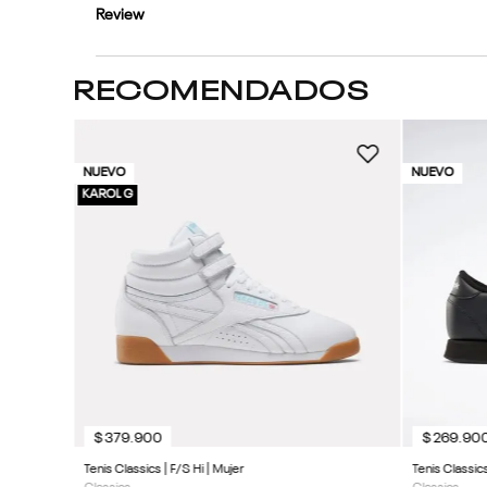
Review
RECOMENDADOS
NUEVO
NUEVO
KAROL G
$
379
.
900
$
269
.
90
Tenis Classics | F/S Hi | Mujer
Tenis Classics