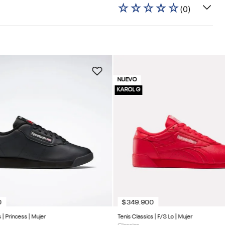
☆
☆
☆
☆
☆
(
0
)
NUEVO
KAROL G
0
$
349
.
900
 | Princess | Mujer
Tenis Classics | F/S Lo | Mujer