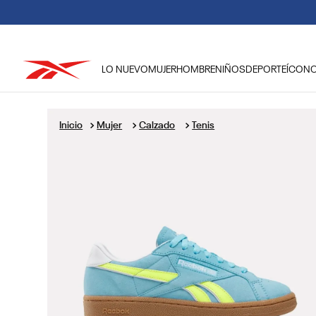
LO NUEVO
MUJER
HOMBRE
NIÑOS
DEPORTE
ÍCON
TÉRMINOS MÁS BUSCADOS
1
.
tenis hombre
Mujer
Calzado
Tenis
2
.
tenis mujer
3
.
tenis reebok classics
4
.
américa
5
.
once caldas
6
.
fútbol
7
.
américa cali
8
.
camisetas