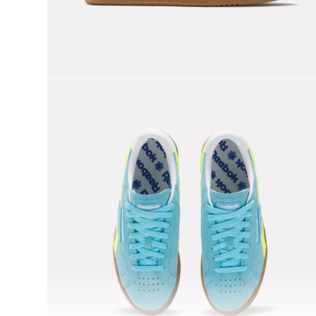
9
.
club c
10
.
reebok classics