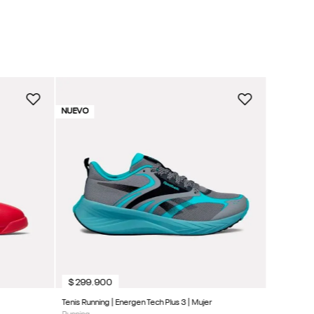
$
349
.
9
Tenis Traini
NUEVO
NUEVO
Entrenamie
NUEVO
$
299
.
900
Tenis Running | Energen Tech Plus 3 | Mujer