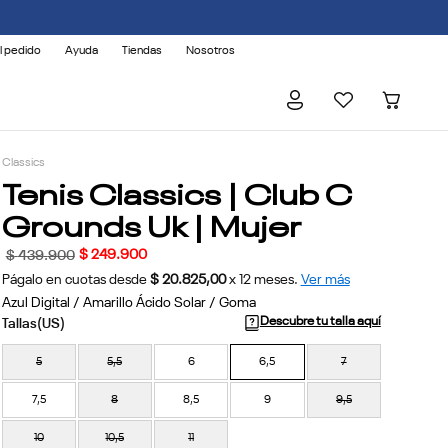
l pedido
Ayuda
Tiendas
Nosotros
Classics
Tenis Classics | Club C
Grounds Uk | Mujer
$
249
.
900
$
439
.
900
Págalo en cuotas desde
$ 20.825,00
x
12
meses.
Ver más
Azul Digital / Amarillo Ácido Solar / Goma
Descubre tu talla aquí
5
5,5
6
6,5
7
7,5
8
8,5
9
9,5
10
10,5
11