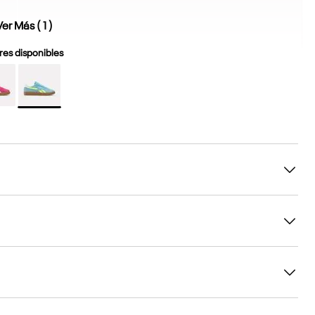
Ver Más (
1
)
es disponibles