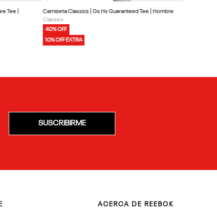
re Tee |
Camiseta Classics | Gs Hs Guaranteed Tee | Hombre
Classics
40% OFF
10% OFF EXTRA
SUSCRIBIRME
E
ACERCA DE REEBOK