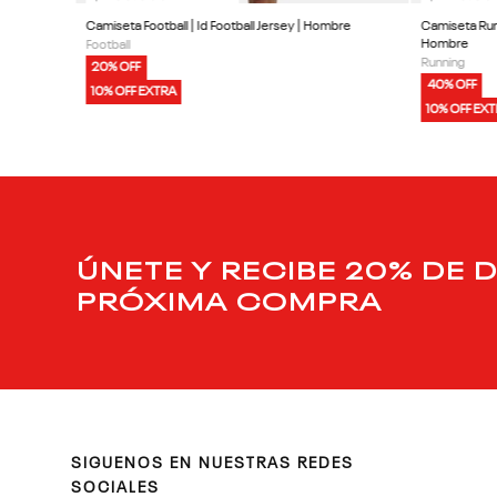
Camiseta Football | Id Football Jersey | Hombre
Camiseta Run
Hombre
Football
Running
20% OFF
40% OFF
10% OFF EXTRA
10% OFF EX
ÚNETE Y RECIBE 20% DE 
PRÓXIMA COMPRA
SIGUENOS EN NUESTRAS REDES
SOCIALES