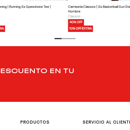
ning | Running Ss Speedwick Tee |
Camiseta Classics | Gs Basketball Sun Sta
Hombre
Classics
40% OFF
TRA
10% OFF EXTRA
DESCUENTO EN TU
PRODUCTOS
SERVICIO AL CLIENT