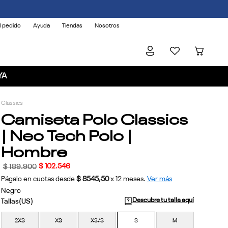
l pedido
Ayuda
Tiendas
Nosotros
YA
Classics
Camiseta Polo Classics
| Neo Tech Polo |
Hombre
$
102
.
546
$
189
.
900
Págalo en cuotas desde
$ 8545,50
x
12
meses.
Ver más
Negro
Descubre tu talla aquí
2XS
XS
XS/S
S
M