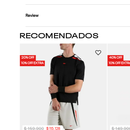
Review
RECOMENDADOS
 | Hombre
20% OFF
40% OFF
10% OFF EXTRA
10% OFF EXTR
$
159
.
900
$
149
.
90
$
115
.
128