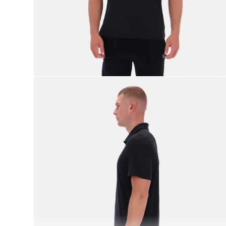
9
.
reebok classics
10
.
club c