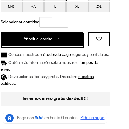
M/S
M/L
L
XL
2XL
Añadir al carrito
Conoce nuestros
métodos de pago
seguros y confiables.
Obtén más información sobre nuestros
tiempos de
envío.
Devoluciones fáciles y gratis. Descubre
nuestras
políticas.
Tenemos envío gratis desde:
!
$
0