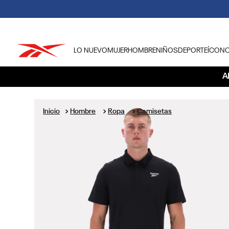
LO NUEVO
MUJER
HOMBRE
NIÑOS
DEPORTE
ÍCON
TÉRMINOS MÁS BUSCADOS
A
1
.
tenis hombre
2
.
tenis mujer
Hombre
Ropa
Camisetas
3
.
tenis reebok classics
4
.
américa
5
.
once caldas
6
.
fútbol
7
.
américa cali
8
.
camisetas