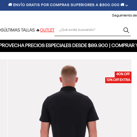
🏷️ ¡ÚNETE Y RECIBE 20% OFF EN TU PRIMERA COMPRA! 🏷️
Seguimiento de
¿Qué estás buscando?
OS
ÚLTIMAS TALLAS 🔥
OUTLET
PROVECHA PRECIOS ESPECIALES DESDE $89.900 | COMPRAR 
40% OFF
10% OFF EXTRA