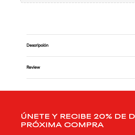
9
.
reebok classics
10
.
club c
Descripción
Review
ÚNETE Y RECIBE 20% DE 
PRÓXIMA COMPRA