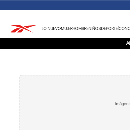
LO NUEVO
MUJER
HOMBRE
NIÑOS
DEPORTE
ÍCON
TÉRMINOS MÁS BUSCADOS
A
1
.
tenis hombre
2
.
tenis mujer
3
.
tenis reebok classics
4
.
américa
5
.
once caldas
6
.
fútbol
Imágene
7
.
américa cali
8
.
camisetas