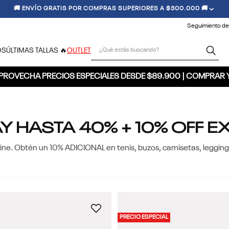
🚚 ENVÍO GRATIS POR COMPRAS SUPERIORES A $300.000 🚚
Seguimiento de
¿Qué estás buscando?
OS
ÚLTIMAS TALLAS 🔥
OUTLET
PROVECHA PRECIOS ESPECIALES DESDE $89.900 | COMPRAR 
AY HASTA 40% + 10% OFF E
line. Obtén un 10% ADICIONAL en tenis, buzos, camisetas, leggin
PRECIO ESPECIAL