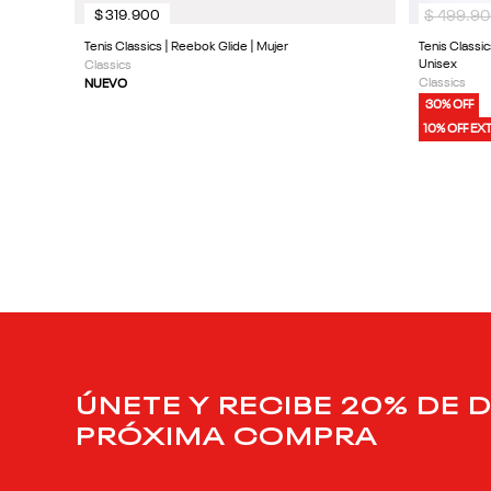
$
499
.
90
$
319
.
900
Tenis Classics | Reebok Glide | Mujer
Tenis Classi
Unisex
Classics
Classics
NUEVO
30% OFF
10% OFF EX
ÚNETE Y RECIBE 20% DE 
PRÓXIMA COMPRA