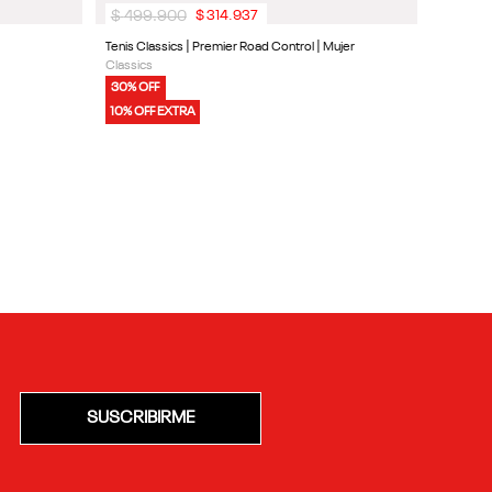
$
499
.
900
$
314
.
937
Tenis Classics | Premier Road Control | Mujer
Classics
30% OFF
10% OFF EXTRA
SUSCRIBIRME