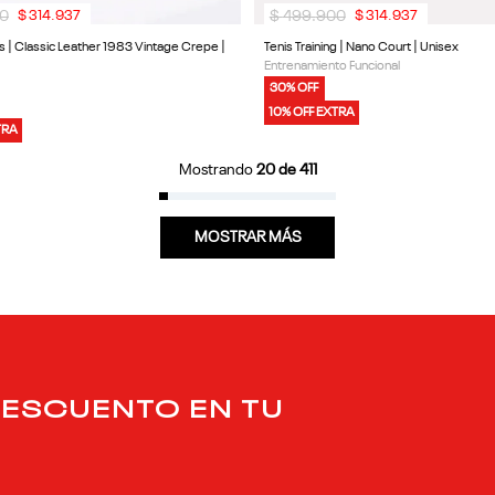
0
$
499
.
900
$
314
.
937
$
314
.
937
cs | Classic Leather 1983 Vintage Crepe |
Tenis Training | Nano Court | Unisex
Entrenamiento Funcional
30% OFF
10% OFF EXTRA
TRA
Mostrando
20 de 411
MOSTRAR MÁS
DESCUENTO EN TU