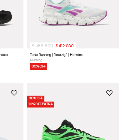
$
589
.
900
$
412
.
930
Unisex
Tenis Running | Floatzig 1 | Hombre
Running
30% OFF
30% OFF
10% OFF EXTRA