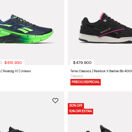
0
$
615
.
930
$
479
.
900
 | Floatzig X1 | Unisex
Tenis Classics | Reebok X Barbie Bb 4000 
Classics
PRECIO ESPECIAL
30% OFF
10% OFF EXTRA