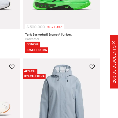
$
599
.
900
$
377
.
937
Tenis Basketball | Engine A | Unisex
Basketball
30% OFF
10% OFF EXTRA
40% OFF
10% OFF EXTRA