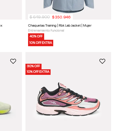
$
649
.
900
$
350
.
946
ex
Chaquetas Training | Rbk Lab Jacket | Mujer
Entrenamiento Funcional
40% OFF
10% OFF EXTRA
30% OFF
10% OFF EXTRA