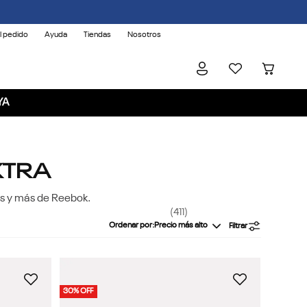
l pedido
Ayuda
Tiendas
Nosotros
YA
XTRA
gs y más de Reebok.
411
Ordenar por
Precio más alto
Filtrar
30% OFF