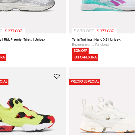
0
$
599
.
900
$
377
.
937
$
377
.
937
s | Rbk Premier Trinity | Unisex
Tenis Training | Nano X5 | Unisex
Entrenamiento Funcional
30% OFF
TRA
10% OFF EXTRA
CIAL
PRECIO ESPECIAL