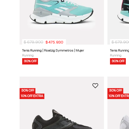
$
679
.
900
$
679
.
90
$
475
.
930
Tenis Running | Floatzig Symmetros | Mujer
Tenis Runnin
Running
Running
30% OFF
30% OFF
30% OFF
30% OFF
10% OFF EXTRA
10% OFF EXT