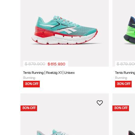
9
.
reebok classics
10
.
club c
$
879
.
900
$
879
.
90
$
615
.
930
Tenis Running | Floatzig X1 | Unisex
Tenis Running
Running
Running
30% OFF
30% OFF
30% OFF
30% OFF