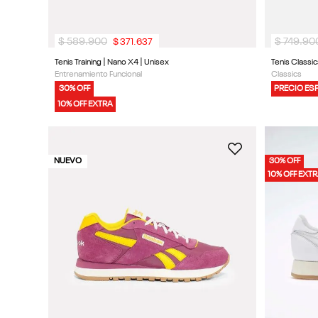
$
589
.
900
$
749
.
90
$
371
.
637
Tenis Training | Nano X4 | Unisex
Tenis Classic
Entrenamiento Funcional
Classics
30% OFF
PRECIO ES
10% OFF EXTRA
NUEVO
30% OFF
10% OFF EXT