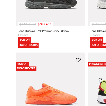
$
599
.
900
$
599
.
90
$
377
.
937
Tenis Classics | Rbk Premier Trinity | Unisex
Tenis Classic
Classics
Classics
30% OFF
30% OFF
10% OFF EXTRA
10% OFF EX
30% OFF
PRECIO ESPE
10% OFF EXTRA