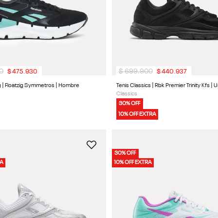
0
$
699
.
900
$
475
.
930
$
440
.
937
g | Floatzig Symmetros | Hombre
Tenis Classics | Rbk Premier Trinity Kfs | 
Classics
30% OFF
10% OFF EXTRA
30% OFF
RA
10% OFF EXTRA