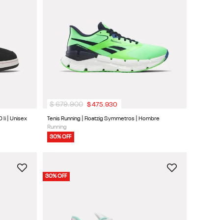
$
679
.
900
$
475
.
930
Ii | Unisex
Tenis Running | Floatzig Symmetros | Hombre
Running
30% OFF
30% OFF