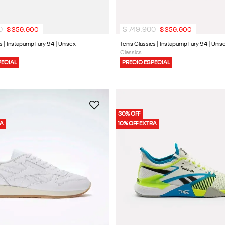
0
$
749
.
900
$
359
.
900
$
359
.
900
s | Instapump Fury 94 | Unisex
Tenis Classics | Instapump Fury 94 | Unis
Classics
PECIAL
PRECIO ESPECIAL
30% OFF
RA
10% OFF EXTRA