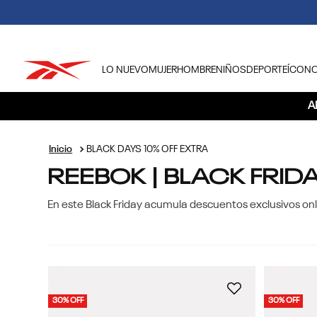
LO NUEVO
MUJER
HOMBRE
NIÑOS
DEPORTE
ÍCON
TÉRMINOS MÁS BUSCADOS
A
1
.
tenis hombre
2
.
tenis mujer
BLACK DAYS 10% OFF EXTRA
REEBOK | BLACK FRID
3
.
tenis reebok classics
4
.
américa
En este Black Friday acumula descuentos exclusivos on
5
.
once caldas
6
.
fútbol
7
.
américa cali
8
.
camisetas
30% OFF
30% OFF