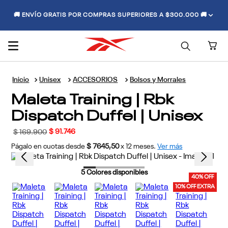
🚚 ENVÍO GRATIS POR COMPRAS SUPERIORES A $300.000 🚚
Unisex
ACCESORIOS
Bolsos y Morrales
Maleta Training | Rbk
Dispatch Duffel | Unisex
$
91
.
746
$
169
.
900
Págalo en cuotas desde
$ 7645,50
x
12
meses.
Ver más
5
Colores disponibles
40% OFF
10% OFF EXTRA