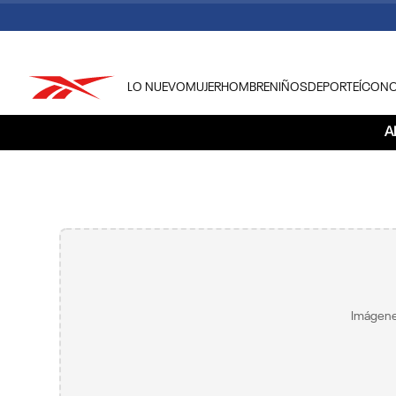
LO NUEVO
MUJER
HOMBRE
NIÑOS
DEPORTE
ÍCON
TÉRMINOS MÁS BUSCADOS
A
1
.
tenis hombre
2
.
tenis mujer
3
.
tenis reebok classics
4
.
américa
5
.
once caldas
6
.
fútbol
Imágene
7
.
américa cali
8
.
camisetas