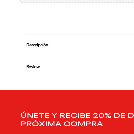
9
.
reebok classics
10
.
club c
Descripción
Review
ÚNETE Y RECIBE 20% DE 
PRÓXIMA COMPRA