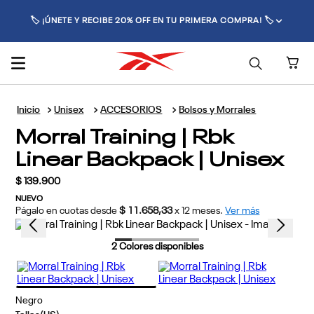
🏷️ ¡ÚNETE Y RECIBE 20% OFF EN TU PRIMERA COMPRA! 🏷️
Unisex
ACCESORIOS
Bolsos y Morrales
Morral Training | Rbk
Linear Backpack | Unisex
$
139
.
900
NUEVO
Págalo en cuotas desde
$ 11.658,33
x
12
meses.
Ver más
2
Colores disponibles
Negro