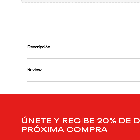
9
.
club c
10
.
reebok classics
Descripción
Review
ÚNETE Y RECIBE 20% DE 
PRÓXIMA COMPRA