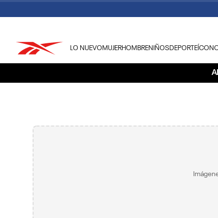
LO NUEVO
MUJER
HOMBRE
NIÑOS
DEPORTE
ÍCON
TÉRMINOS MÁS BUSCADOS
A
1
.
tenis hombre
2
.
tenis mujer
3
.
tenis reebok classics
4
.
américa
5
.
once caldas
6
.
fútbol
Imágene
7
.
américa cali
8
.
camisetas