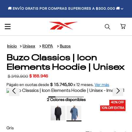
🚚 ENVÍO GRATIS POR COMPRAS SUPERIORES A $300.000 🚚
Unisex
ROPA
Buzos
Buzo Classics | Icon
Elements Hoodie | Unisex
$
188
.
946
$
349
.
900
Págalo en cuotas desde
$ 15.745,50
x
12
meses.
Ver más
2
Colores disponibles
40% OFF
10% OFF EXTRA
Gris