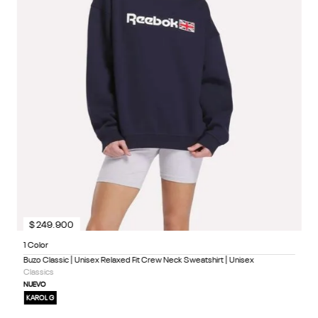
4
1
$
249
.
900
1 Color
Buzo Classic | Unisex Relaxed Fit Crew Neck Sweatshirt | Unisex
Classics
NUEVO
KAROL G