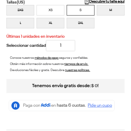
Descubre tu talla aquí
2XS
XS
S
M
L
XL
2XL
Últimas
1
unidades en inventario
Conoce nuestros
métodos de pago
seguros y confiables.
Obtén más información sobre nuestros
tiempos de envío.
Devoluciones fáciles y gratis. Descubre
nuestras políticas.
Tenemos envío gratis desde:
!
$
0