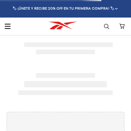
🏷️ ¡ÚNETE Y RECIBE 20% OFF EN TU PRIMERA COMPRA! 🏷️