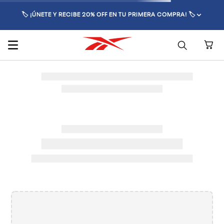
🏷️ ¡ÚNETE Y RECIBE 20% OFF EN TU PRIMERA COMPRA! 🏷️