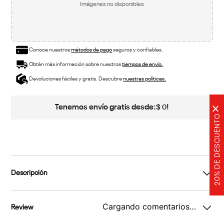
Imágenes no disponibles
Conoce nuestros
métodos de pago
seguros y confiables.
Obtén más información sobre nuestros
tiempos de envío.
Devoluciones fáciles y gratis. Descubre
nuestras políticas.
Tenemos envío gratis desde:
!
$
0
×
20% DE DESCUENTO
Descripción
Cargando comentarios…
Review