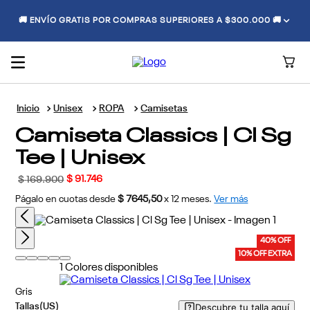
🚚 ENVÍO GRATIS POR COMPRAS SUPERIORES A $300.000 🚚
Unisex
ROPA
Camisetas
Camiseta Classics | Cl Sg
Tee | Unisex
$
91
.
746
$
169
.
900
Págalo en cuotas desde
$ 7645,50
x
12
meses.
Ver más
40% OFF
10% OFF EXTRA
1
Colores disponibles
Gris
Descubre tu talla aquí