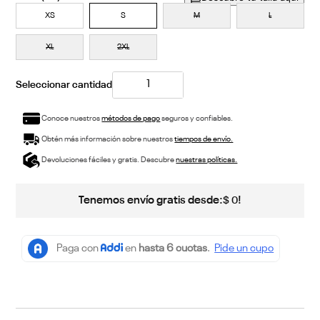
XS
S
M
L
XL
2XL
Conoce nuestros
métodos de pago
seguros y confiables.
Obtén más información sobre nuestros
tiempos de envío.
Devoluciones fáciles y gratis. Descubre
nuestras políticas.
Tenemos envío gratis desde:
!
$
0