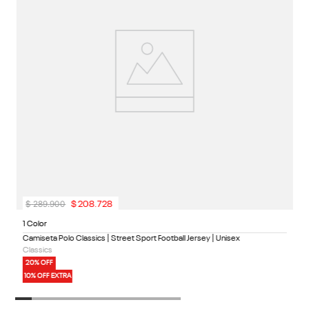
$
289
.
900
$
208
.
728
1 Color
Camiseta Polo Classics | Street Sport Football Jersey | Unisex
Classics
20% OFF
10% OFF EXTRA