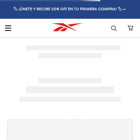
🏷️ ¡ÚNETE Y RECIBE 20% OFF EN TU PRIMERA COMPRA! 🏷️