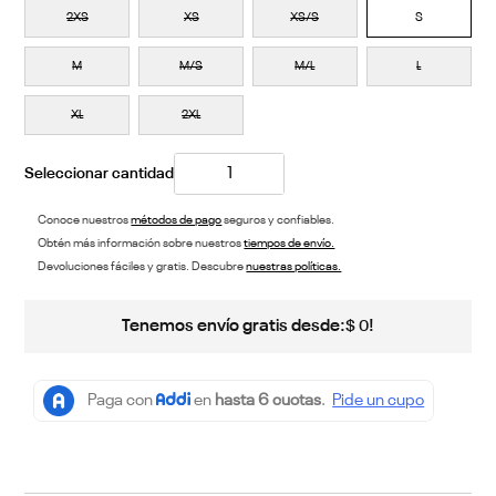
2XS
XS
XS/S
S
M
M/S
M/L
L
XL
2XL
Conoce nuestros
métodos de pago
seguros y confiables.
Obtén más información sobre nuestros
tiempos de envío.
Devoluciones fáciles y gratis. Descubre
nuestras políticas.
Tenemos envío gratis desde:
!
$
0