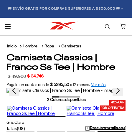
🚚 ENVÍO GRATIS POR COMPRAS SUPERIORES A $300.000 🚚
Hombre
Ropa
Camisetas
Camiseta Classics |
Franco Ss Tee | Hombre
$
64
.
746
$
119
.
900
Págalo en cuotas desde
$ 5395,50
x
12
meses.
Ver más
2
Colores disponibles
40% OFF
10% OFF EXTRA
Gris Claro
Descubre tu talla aquí