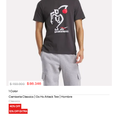
4
1
$
159
.
900
$
86
.
346
1 Color
Camiseta Classics | Gs Hs Attack Tee | Hombre
Classics
40% OFF
10% OFF EXTRA