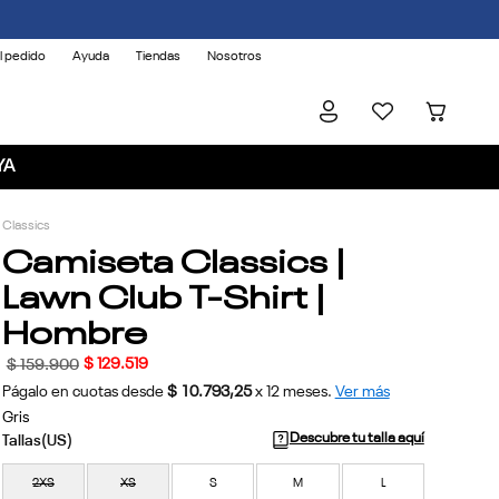
l pedido
Ayuda
Tiendas
Nosotros
YA
Classics
Camiseta Classics |
Lawn Club T-Shirt |
Hombre
$
129
.
519
$
159
.
900
Págalo en cuotas desde
$ 10.793,25
x
12
meses.
Ver más
Gris
Descubre tu talla aquí
2XS
XS
S
M
L