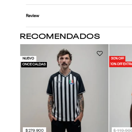
Review
RECOMENDADOS
r Tee |
NUEVO
30% OFF
10% OFF EXTR
ONCE CALDAS
$
119
.
90
$
279
.
900