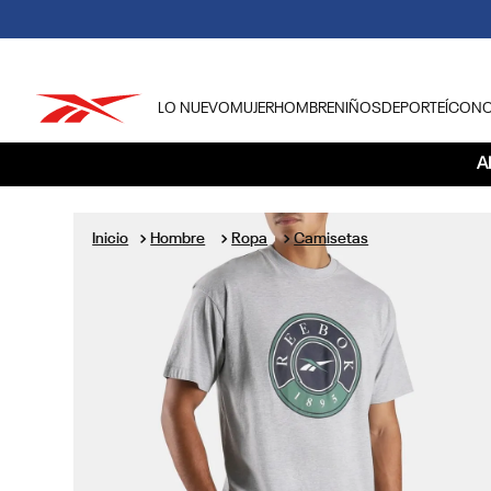
LO NUEVO
MUJER
HOMBRE
NIÑOS
DEPORTE
ÍCON
TÉRMINOS MÁS BUSCADOS
A
1
.
tenis hombre
2
.
tenis mujer
Hombre
Ropa
Camisetas
3
.
tenis reebok classics
4
.
américa
5
.
once caldas
6
.
fútbol
7
.
américa cali
8
.
camisetas