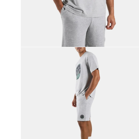
9
.
reebok classics
10
.
club c