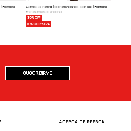
t | Hombre
Camiseta Training | Id Train Melange Tech Tee | Hombre
Entrenamiento Funcional
30% OFF
10% OFF EXTRA
SUSCRIBIRME
E
ACERCA DE REEBOK