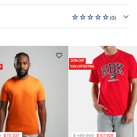
☆
☆
☆
☆
☆
(
0
)
20% OFF
A
10% OFF EXTRA
0
$
149
.
900
$
75
.
537
$
107
.
928