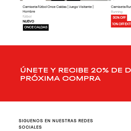
Camiseta Fútbol Once Caldas | Juego Visitante |
Camiseta Runn
Hombre
Running
fútbol
30% OFF
NUEVO
10% OFF EX
ONCE CALDAS
ÚNETE Y RECIBE 20% DE 
PRÓXIMA COMPRA
SIGUENOS EN NUESTRAS REDES
SOCIALES